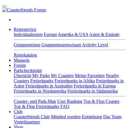
Reiseservice
Individualreisen
Europa
Amerika & USA
Asien & Emirate
Gruppenreisen
Gruppentourenwissen
Activity Level
Reisekatalog
Magazin
Forum
Parkcheckpoint
Übersicht
My Parks
My Coasters
Meine Favoriten
Nearby
Coasters
Freizeitparks
Freizeitparks in Afrika
Freizeitparks in
Asien
Freizeitparks in Australien
Freizeitparks in Europa
Freizeitparks in Nordamerika
Freizeitparks in Südamerika
Coaster- und Park-Map
User Ranking
Top & Flop Coaster
Top & Flop Freizeitparks
FAQ
Club
Coasterfriends Club
Mitglied werden
Entstehung
Das Team
Vorteilspartner
Shop