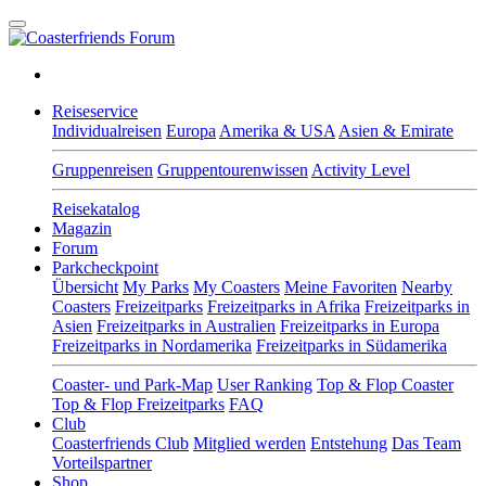
Reiseservice
Individualreisen
Europa
Amerika & USA
Asien & Emirate
Gruppenreisen
Gruppentourenwissen
Activity Level
Reisekatalog
Magazin
Forum
Parkcheckpoint
Übersicht
My Parks
My Coasters
Meine Favoriten
Nearby
Coasters
Freizeitparks
Freizeitparks in Afrika
Freizeitparks in
Asien
Freizeitparks in Australien
Freizeitparks in Europa
Freizeitparks in Nordamerika
Freizeitparks in Südamerika
Coaster- und Park-Map
User Ranking
Top & Flop Coaster
Top & Flop Freizeitparks
FAQ
Club
Coasterfriends Club
Mitglied werden
Entstehung
Das Team
Vorteilspartner
Shop