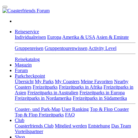
Reiseservice
Individualreisen
Europa
Amerika & USA
Asien & Emirate
Gruppenreisen
Gruppentourenwissen
Activity Level
Reisekatalog
Magazin
Forum
Parkcheckpoint
Übersicht
My Parks
My Coasters
Meine Favoriten
Nearby
Coasters
Freizeitparks
Freizeitparks in Afrika
Freizeitparks in
Asien
Freizeitparks in Australien
Freizeitparks in Europa
Freizeitparks in Nordamerika
Freizeitparks in Südamerika
Coaster- und Park-Map
User Ranking
Top & Flop Coaster
Top & Flop Freizeitparks
FAQ
Club
Coasterfriends Club
Mitglied werden
Entstehung
Das Team
Vorteilspartner
Shop