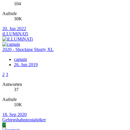
104
Aufrufe
30K
20. Jun 2022
iLLUMiNATi
2020 - Shocking Shorty XL
captain
26. Jun 2019
2
3
Antworten
37
Aufrufe
10K
18. Sep 2020
Gebirgsbahnnostalgiker
G