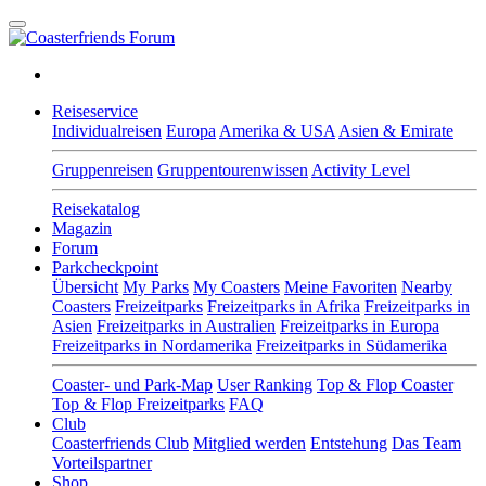
Reiseservice
Individualreisen
Europa
Amerika & USA
Asien & Emirate
Gruppenreisen
Gruppentourenwissen
Activity Level
Reisekatalog
Magazin
Forum
Parkcheckpoint
Übersicht
My Parks
My Coasters
Meine Favoriten
Nearby
Coasters
Freizeitparks
Freizeitparks in Afrika
Freizeitparks in
Asien
Freizeitparks in Australien
Freizeitparks in Europa
Freizeitparks in Nordamerika
Freizeitparks in Südamerika
Coaster- und Park-Map
User Ranking
Top & Flop Coaster
Top & Flop Freizeitparks
FAQ
Club
Coasterfriends Club
Mitglied werden
Entstehung
Das Team
Vorteilspartner
Shop