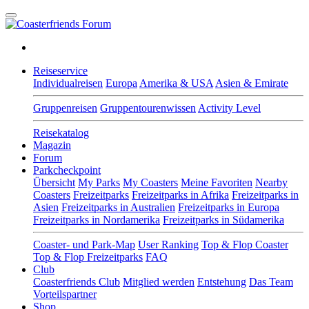
Reiseservice
Individualreisen
Europa
Amerika & USA
Asien & Emirate
Gruppenreisen
Gruppentourenwissen
Activity Level
Reisekatalog
Magazin
Forum
Parkcheckpoint
Übersicht
My Parks
My Coasters
Meine Favoriten
Nearby
Coasters
Freizeitparks
Freizeitparks in Afrika
Freizeitparks in
Asien
Freizeitparks in Australien
Freizeitparks in Europa
Freizeitparks in Nordamerika
Freizeitparks in Südamerika
Coaster- und Park-Map
User Ranking
Top & Flop Coaster
Top & Flop Freizeitparks
FAQ
Club
Coasterfriends Club
Mitglied werden
Entstehung
Das Team
Vorteilspartner
Shop