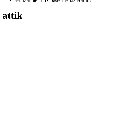
Willkommen im Coasterfriends Forum!
attik