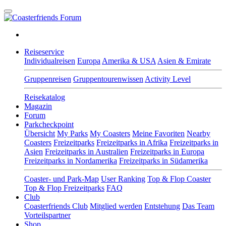
Reiseservice
Individualreisen
Europa
Amerika & USA
Asien & Emirate
Gruppenreisen
Gruppentourenwissen
Activity Level
Reisekatalog
Magazin
Forum
Parkcheckpoint
Übersicht
My Parks
My Coasters
Meine Favoriten
Nearby
Coasters
Freizeitparks
Freizeitparks in Afrika
Freizeitparks in
Asien
Freizeitparks in Australien
Freizeitparks in Europa
Freizeitparks in Nordamerika
Freizeitparks in Südamerika
Coaster- und Park-Map
User Ranking
Top & Flop Coaster
Top & Flop Freizeitparks
FAQ
Club
Coasterfriends Club
Mitglied werden
Entstehung
Das Team
Vorteilspartner
Shop