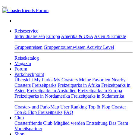
Reiseservice
Individualreisen
Europa
Amerika & USA
Asien & Emirate
Gruppenreisen
Gruppentourenwissen
Activity Level
Reisekatalog
Magazin
Forum
Parkcheckpoint
Übersicht
My Parks
My Coasters
Meine Favoriten
Nearby
Coasters
Freizeitparks
Freizeitparks in Afrika
Freizeitparks in
Asien
Freizeitparks in Australien
Freizeitparks in Europa
Freizeitparks in Nordamerika
Freizeitparks in Südamerika
Coaster- und Park-Map
User Ranking
Top & Flop Coaster
Top & Flop Freizeitparks
FAQ
Club
Coasterfriends Club
Mitglied werden
Entstehung
Das Team
Vorteilspartner
Shop