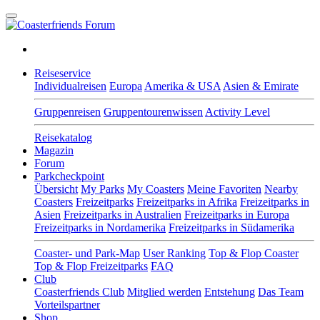
Reiseservice
Individualreisen
Europa
Amerika & USA
Asien & Emirate
Gruppenreisen
Gruppentourenwissen
Activity Level
Reisekatalog
Magazin
Forum
Parkcheckpoint
Übersicht
My Parks
My Coasters
Meine Favoriten
Nearby
Coasters
Freizeitparks
Freizeitparks in Afrika
Freizeitparks in
Asien
Freizeitparks in Australien
Freizeitparks in Europa
Freizeitparks in Nordamerika
Freizeitparks in Südamerika
Coaster- und Park-Map
User Ranking
Top & Flop Coaster
Top & Flop Freizeitparks
FAQ
Club
Coasterfriends Club
Mitglied werden
Entstehung
Das Team
Vorteilspartner
Shop