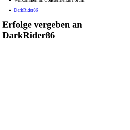
Willkommen im Coasterfriends Forum!
DarkRider86
Erfolge vergeben an
DarkRider86