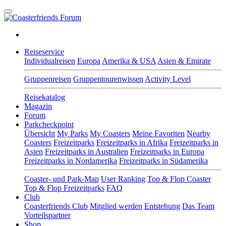
Reiseservice
Individualreisen
Europa
Amerika & USA
Asien & Emirate
Gruppenreisen
Gruppentourenwissen
Activity Level
Reisekatalog
Magazin
Forum
Parkcheckpoint
Übersicht
My Parks
My Coasters
Meine Favoriten
Nearby
Coasters
Freizeitparks
Freizeitparks in Afrika
Freizeitparks in
Asien
Freizeitparks in Australien
Freizeitparks in Europa
Freizeitparks in Nordamerika
Freizeitparks in Südamerika
Coaster- und Park-Map
User Ranking
Top & Flop Coaster
Top & Flop Freizeitparks
FAQ
Club
Coasterfriends Club
Mitglied werden
Entstehung
Das Team
Vorteilspartner
Shop