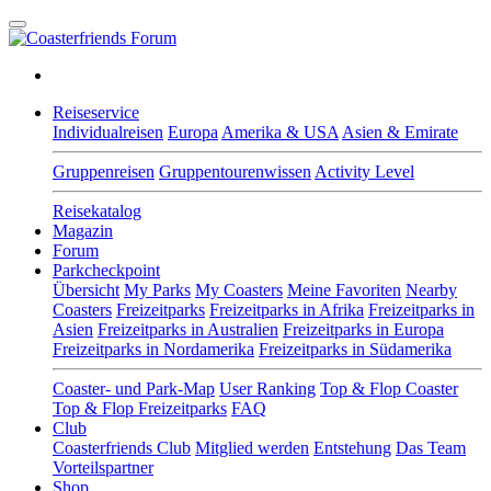
Reiseservice
Individualreisen
Europa
Amerika & USA
Asien & Emirate
Gruppenreisen
Gruppentourenwissen
Activity Level
Reisekatalog
Magazin
Forum
Parkcheckpoint
Übersicht
My Parks
My Coasters
Meine Favoriten
Nearby
Coasters
Freizeitparks
Freizeitparks in Afrika
Freizeitparks in
Asien
Freizeitparks in Australien
Freizeitparks in Europa
Freizeitparks in Nordamerika
Freizeitparks in Südamerika
Coaster- und Park-Map
User Ranking
Top & Flop Coaster
Top & Flop Freizeitparks
FAQ
Club
Coasterfriends Club
Mitglied werden
Entstehung
Das Team
Vorteilspartner
Shop