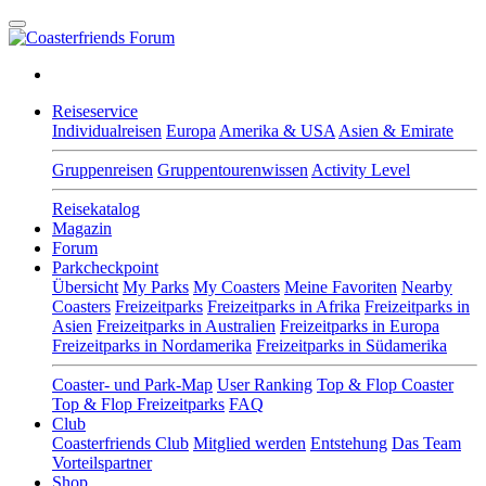
Reiseservice
Individualreisen
Europa
Amerika & USA
Asien & Emirate
Gruppenreisen
Gruppentourenwissen
Activity Level
Reisekatalog
Magazin
Forum
Parkcheckpoint
Übersicht
My Parks
My Coasters
Meine Favoriten
Nearby
Coasters
Freizeitparks
Freizeitparks in Afrika
Freizeitparks in
Asien
Freizeitparks in Australien
Freizeitparks in Europa
Freizeitparks in Nordamerika
Freizeitparks in Südamerika
Coaster- und Park-Map
User Ranking
Top & Flop Coaster
Top & Flop Freizeitparks
FAQ
Club
Coasterfriends Club
Mitglied werden
Entstehung
Das Team
Vorteilspartner
Shop