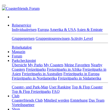
Reiseservice
Individualreisen
Europa
Amerika & USA
Asien & Emirate
Gruppenreisen
Gruppentourenwissen
Activity Level
Reisekatalog
Magazin
Forum
Parkcheckpoint
Übersicht
My Parks
My Coasters
Meine Favoriten
Nearby
Coasters
Freizeitparks
Freizeitparks in Afrika
Freizeitparks in
Asien
Freizeitparks in Australien
Freizeitparks in Europa
Freizeitparks in Nordamerika
Freizeitparks in Südamerika
Coaster- und Park-Map
User Ranking
Top & Flop Coaster
Top & Flop Freizeitparks
FAQ
Club
Coasterfriends Club
Mitglied werden
Entstehung
Das Team
Vorteilspartner
Shop