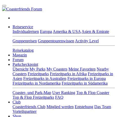
Reiseservice
Individualreisen
Europa
Amerika & USA
Asien & Emirate
Gruppenreisen
Gruppentourenwissen
Activity Level
Reisekatalog
Magazin
Forum
Parkcheckpoint
Übersicht
My Parks
My Coasters
Meine Favoriten
Nearby
Coasters
Freizeitparks
Freizeitparks in Afrika
Freizeitparks in
Asien
Freizeitparks in Australien
Freizeitparks in Europa
Freizeitparks in Nordamerika
Freizeitparks in Südamerika
Coaster- und Park-Map
User Ranking
Top & Flop Coaster
Top & Flop Freizeitparks
FAQ
Club
Coasterfriends Club
Mitglied werden
Entstehung
Das Team
Vorteilspartner
Shop