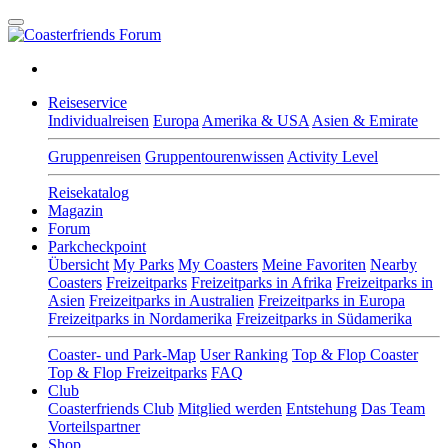
Reiseservice
Individualreisen
Europa
Amerika & USA
Asien & Emirate
Gruppenreisen
Gruppentourenwissen
Activity Level
Reisekatalog
Magazin
Forum
Parkcheckpoint
Übersicht
My Parks
My Coasters
Meine Favoriten
Nearby
Coasters
Freizeitparks
Freizeitparks in Afrika
Freizeitparks in
Asien
Freizeitparks in Australien
Freizeitparks in Europa
Freizeitparks in Nordamerika
Freizeitparks in Südamerika
Coaster- und Park-Map
User Ranking
Top & Flop Coaster
Top & Flop Freizeitparks
FAQ
Club
Coasterfriends Club
Mitglied werden
Entstehung
Das Team
Vorteilspartner
Shop