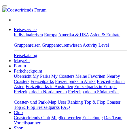
Reiseservice
Individualreisen
Europa
Amerika & USA
Asien & Emirate
Gruppenreisen
Gruppentourenwissen
Activity Level
Reisekatalog
Magazin
Forum
Parkcheckpoint
Übersicht
My Parks
My Coasters
Meine Favoriten
Nearby
Coasters
Freizeitparks
Freizeitparks in Afrika
Freizeitparks in
Asien
Freizeitparks in Australien
Freizeitparks in Europa
Freizeitparks in Nordamerika
Freizeitparks in Südamerika
Coaster- und Park-Map
User Ranking
Top & Flop Coaster
Top & Flop Freizeitparks
FAQ
Club
Coasterfriends Club
Mitglied werden
Entstehung
Das Team
Vorteilspartner
Shop