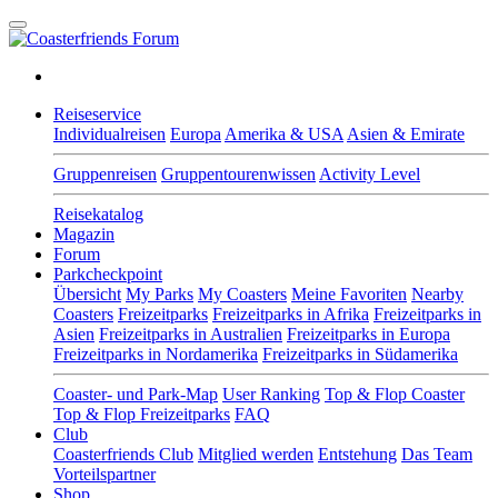
Reiseservice
Individualreisen
Europa
Amerika & USA
Asien & Emirate
Gruppenreisen
Gruppentourenwissen
Activity Level
Reisekatalog
Magazin
Forum
Parkcheckpoint
Übersicht
My Parks
My Coasters
Meine Favoriten
Nearby
Coasters
Freizeitparks
Freizeitparks in Afrika
Freizeitparks in
Asien
Freizeitparks in Australien
Freizeitparks in Europa
Freizeitparks in Nordamerika
Freizeitparks in Südamerika
Coaster- und Park-Map
User Ranking
Top & Flop Coaster
Top & Flop Freizeitparks
FAQ
Club
Coasterfriends Club
Mitglied werden
Entstehung
Das Team
Vorteilspartner
Shop