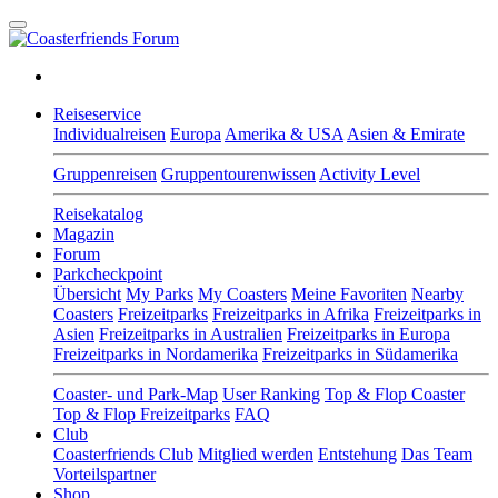
Reiseservice
Individualreisen
Europa
Amerika & USA
Asien & Emirate
Gruppenreisen
Gruppentourenwissen
Activity Level
Reisekatalog
Magazin
Forum
Parkcheckpoint
Übersicht
My Parks
My Coasters
Meine Favoriten
Nearby
Coasters
Freizeitparks
Freizeitparks in Afrika
Freizeitparks in
Asien
Freizeitparks in Australien
Freizeitparks in Europa
Freizeitparks in Nordamerika
Freizeitparks in Südamerika
Coaster- und Park-Map
User Ranking
Top & Flop Coaster
Top & Flop Freizeitparks
FAQ
Club
Coasterfriends Club
Mitglied werden
Entstehung
Das Team
Vorteilspartner
Shop