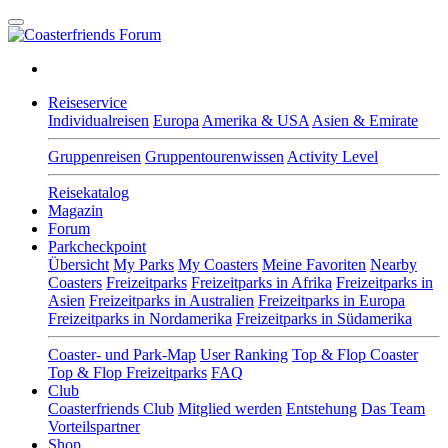
Reiseservice
Individualreisen
Europa
Amerika & USA
Asien & Emirate
Gruppenreisen
Gruppentourenwissen
Activity Level
Reisekatalog
Magazin
Forum
Parkcheckpoint
Übersicht
My Parks
My Coasters
Meine Favoriten
Nearby
Coasters
Freizeitparks
Freizeitparks in Afrika
Freizeitparks in
Asien
Freizeitparks in Australien
Freizeitparks in Europa
Freizeitparks in Nordamerika
Freizeitparks in Südamerika
Coaster- und Park-Map
User Ranking
Top & Flop Coaster
Top & Flop Freizeitparks
FAQ
Club
Coasterfriends Club
Mitglied werden
Entstehung
Das Team
Vorteilspartner
Shop