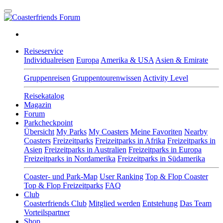
Reiseservice
Individualreisen
Europa
Amerika & USA
Asien & Emirate
Gruppenreisen
Gruppentourenwissen
Activity Level
Reisekatalog
Magazin
Forum
Parkcheckpoint
Übersicht
My Parks
My Coasters
Meine Favoriten
Nearby
Coasters
Freizeitparks
Freizeitparks in Afrika
Freizeitparks in
Asien
Freizeitparks in Australien
Freizeitparks in Europa
Freizeitparks in Nordamerika
Freizeitparks in Südamerika
Coaster- und Park-Map
User Ranking
Top & Flop Coaster
Top & Flop Freizeitparks
FAQ
Club
Coasterfriends Club
Mitglied werden
Entstehung
Das Team
Vorteilspartner
Shop