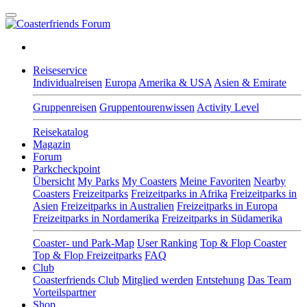
Reiseservice
Individualreisen
Europa
Amerika & USA
Asien & Emirate
Gruppenreisen
Gruppentourenwissen
Activity Level
Reisekatalog
Magazin
Forum
Parkcheckpoint
Übersicht
My Parks
My Coasters
Meine Favoriten
Nearby
Coasters
Freizeitparks
Freizeitparks in Afrika
Freizeitparks in
Asien
Freizeitparks in Australien
Freizeitparks in Europa
Freizeitparks in Nordamerika
Freizeitparks in Südamerika
Coaster- und Park-Map
User Ranking
Top & Flop Coaster
Top & Flop Freizeitparks
FAQ
Club
Coasterfriends Club
Mitglied werden
Entstehung
Das Team
Vorteilspartner
Shop