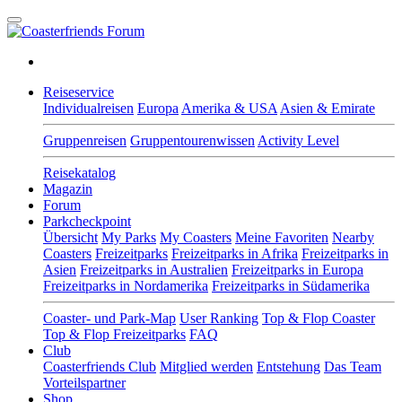
Reiseservice
Individualreisen
Europa
Amerika & USA
Asien & Emirate
Gruppenreisen
Gruppentourenwissen
Activity Level
Reisekatalog
Magazin
Forum
Parkcheckpoint
Übersicht
My Parks
My Coasters
Meine Favoriten
Nearby
Coasters
Freizeitparks
Freizeitparks in Afrika
Freizeitparks in
Asien
Freizeitparks in Australien
Freizeitparks in Europa
Freizeitparks in Nordamerika
Freizeitparks in Südamerika
Coaster- und Park-Map
User Ranking
Top & Flop Coaster
Top & Flop Freizeitparks
FAQ
Club
Coasterfriends Club
Mitglied werden
Entstehung
Das Team
Vorteilspartner
Shop