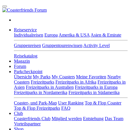
Reiseservice
Individualreisen
Europa
Amerika & USA
Asien & Emirate
Gruppenreisen
Gruppentourenwissen
Activity Level
Reisekatalog
Magazin
Forum
Parkcheckpoint
Übersicht
My Parks
My Coasters
Meine Favoriten
Nearby
Coasters
Freizeitparks
Freizeitparks in Afrika
Freizeitparks in
Asien
Freizeitparks in Australien
Freizeitparks in Europa
Freizeitparks in Nordamerika
Freizeitparks in Südamerika
Coaster- und Park-Map
User Ranking
Top & Flop Coaster
Top & Flop Freizeitparks
FAQ
Club
Coasterfriends Club
Mitglied werden
Entstehung
Das Team
Vorteilspartner
Shop