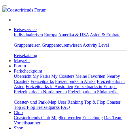
Reiseservice
Individualreisen
Europa
Amerika & USA
Asien & Emirate
Gruppenreisen
Gruppentourenwissen
Activity Level
Reisekatalog
Magazin
Forum
Parkcheckpoint
Übersicht
My Parks
My Coasters
Meine Favoriten
Nearby
Coasters
Freizeitparks
Freizeitparks in Afrika
Freizeitparks in
Asien
Freizeitparks in Australien
Freizeitparks in Europa
Freizeitparks in Nordamerika
Freizeitparks in Südamerika
Coaster- und Park-Map
User Ranking
Top & Flop Coaster
Top & Flop Freizeitparks
FAQ
Club
Coasterfriends Club
Mitglied werden
Entstehung
Das Team
Vorteilspartner
Shop