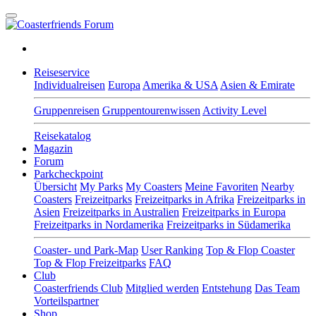
Reiseservice
Individualreisen
Europa
Amerika & USA
Asien & Emirate
Gruppenreisen
Gruppentourenwissen
Activity Level
Reisekatalog
Magazin
Forum
Parkcheckpoint
Übersicht
My Parks
My Coasters
Meine Favoriten
Nearby
Coasters
Freizeitparks
Freizeitparks in Afrika
Freizeitparks in
Asien
Freizeitparks in Australien
Freizeitparks in Europa
Freizeitparks in Nordamerika
Freizeitparks in Südamerika
Coaster- und Park-Map
User Ranking
Top & Flop Coaster
Top & Flop Freizeitparks
FAQ
Club
Coasterfriends Club
Mitglied werden
Entstehung
Das Team
Vorteilspartner
Shop