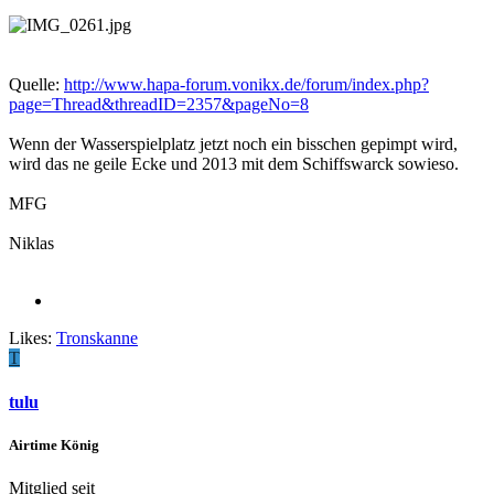
Quelle:
http://www.hapa-forum.vonikx.de/forum/index.php?
page=Thread&threadID=2357&pageNo=8
Wenn der Wasserspielplatz jetzt noch ein bisschen gepimpt wird,
wird das ne geile Ecke und 2013 mit dem Schiffswarck sowieso.
MFG
Niklas
Likes:
Tronskanne
T
tulu
Airtime König
Mitglied seit