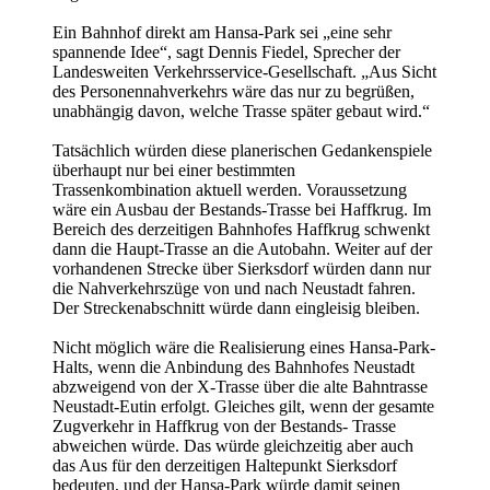
Ein Bahnhof direkt am Hansa-Park sei „eine sehr
spannende Idee“, sagt Dennis Fiedel, Sprecher der
Landesweiten Verkehrsservice-Gesellschaft. „Aus Sicht
des Personennahverkehrs wäre das nur zu begrüßen,
unabhängig davon, welche Trasse später gebaut wird.“
Tatsächlich würden diese planerischen Gedankenspiele
überhaupt nur bei einer bestimmten
Trassenkombination aktuell werden. Voraussetzung
wäre ein Ausbau der Bestands-Trasse bei Haffkrug. Im
Bereich des derzeitigen Bahnhofes Haffkrug schwenkt
dann die Haupt-Trasse an die Autobahn. Weiter auf der
vorhandenen Strecke über Sierksdorf würden dann nur
die Nahverkehrszüge von und nach Neustadt fahren.
Der Streckenabschnitt würde dann eingleisig bleiben.
Nicht möglich wäre die Realisierung eines Hansa-Park-
Halts, wenn die Anbindung des Bahnhofes Neustadt
abzweigend von der X-Trasse über die alte Bahntrasse
Neustadt-Eutin erfolgt. Gleiches gilt, wenn der gesamte
Zugverkehr in Haffkrug von der Bestands- Trasse
abweichen würde. Das würde gleichzeitig aber auch
das Aus für den derzeitigen Haltepunkt Sierksdorf
bedeuten, und der Hansa-Park würde damit seinen