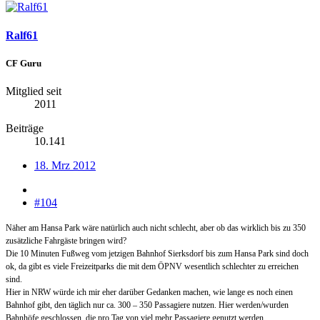
Ralf61
CF Guru
Mitglied seit
2011
Beiträge
10.141
18. Mrz 2012
#104
Näher am Hansa Park wäre natürlich auch nicht schlecht, aber ob das wirklich
bis zu 350
zusätzliche Fahrgäste bringen wird?
Die 10 Minuten Fußweg vom jetzigen Bahnhof Sierksdorf bis zum Hansa Park sind doch
ok, da gibt es viele Freizeitparks die mit dem ÖPNV wesentlich schlechter zu erreichen
sind.
Hier in NRW würde ich mir eher darüber Gedanken machen, wie lange es noch einen
Bahnhof gibt, den täglich nur ca. 300 – 350 Passagiere nutzen. Hier werden/wurden
Bahnhöfe geschlossen, die pro Tag von viel mehr Passagiere genutzt werden.