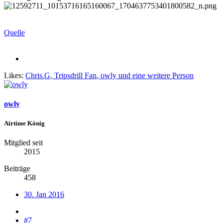
Quelle
Likes:
Chris.G
,
Tripsdrill Fan
,
owly
und eine weitere Person
owly
Airtime König
Mitglied seit
2015
Beiträge
458
30. Jan 2016
#7