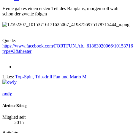
Heute gab es einen ersten Teil des Bauplans, morgen soll wohl
schon der zweite folgen
Quelle:
https://www.facebook.com/FORTFUN.Ab...61863020066/10153716
type=3&theater
Likes:
Top-Spin
,
Tripsdrill Fan
und
Mario M.
owly
Airtime König
Mitglied seit
2015
Beiträge