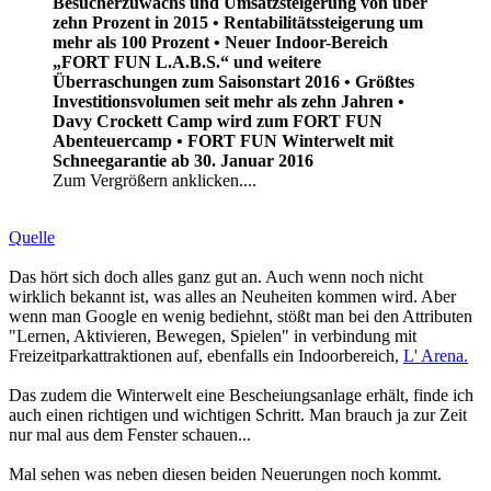
Besucherzuwachs und Umsatzsteigerung von über
zehn Prozent in 2015 • Rentabilitätssteigerung um
mehr als 100 Prozent • Neuer Indoor-Bereich
„FORT FUN L.A.B.S.“ und weitere
Überraschungen zum Saisonstart 2016 • Größtes
Investitionsvolumen seit mehr als zehn Jahren •
Davy Crockett Camp wird zum FORT FUN
Abenteuercamp • FORT FUN Winterwelt mit
Schneegarantie ab 30. Januar 2016
Zum Vergrößern anklicken....
Quelle
Das hört sich doch alles ganz gut an. Auch wenn noch nicht
wirklich bekannt ist, was alles an Neuheiten kommen wird. Aber
wenn man Google en wenig bediehnt, stößt man bei den Attributen
"Lernen, Aktivieren, Bewegen, Spielen" in verbindung mit
Freizeitparkattraktionen auf, ebenfalls ein Indoorbereich,
L' Arena.
Das zudem die Winterwelt eine Bescheiungsanlage erhält, finde ich
auch einen richtigen und wichtigen Schritt. Man brauch ja zur Zeit
nur mal aus dem Fenster schauen...
Mal sehen was neben diesen beiden Neuerungen noch kommt.