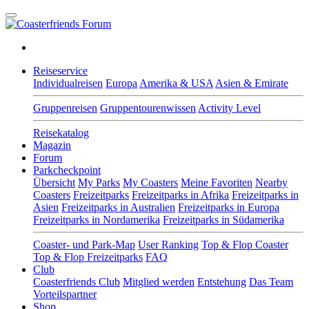
Reiseservice
Individualreisen
Europa
Amerika & USA
Asien & Emirate
Gruppenreisen
Gruppentourenwissen
Activity Level
Reisekatalog
Magazin
Forum
Parkcheckpoint
Übersicht
My Parks
My Coasters
Meine Favoriten
Nearby
Coasters
Freizeitparks
Freizeitparks in Afrika
Freizeitparks in
Asien
Freizeitparks in Australien
Freizeitparks in Europa
Freizeitparks in Nordamerika
Freizeitparks in Südamerika
Coaster- und Park-Map
User Ranking
Top & Flop Coaster
Top & Flop Freizeitparks
FAQ
Club
Coasterfriends Club
Mitglied werden
Entstehung
Das Team
Vorteilspartner
Shop