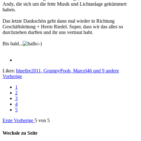
Andy, die sich um die fette Musik und Lichtanlage gekümmert
haben.
Das letzte Dankschön geht dann mal wieder in Richtung
Geschäftsleitung + Herrn Riedel. Super, dass wir das alles so
durchziehen durften und ihr uns vertraut habt.
Bis bald...
Likes:
bluefire2011
,
GrumpyPooh
,
Marcel46
und 9 andere
Vorherige
1
2
3
4
5
Erste
Vorherige
5 von 5
Wechsle zu Seite