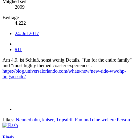
Mitglied seit
2009
Beiträge
4.222
24. Jul 2017
#11
Am 4.9. ist Schluß, sonst wenig Details. "fun for the entire family"
und "most highly themed coaster experience":
https://blog.universalorlando.com/whats-new/new-ride-wwohp-
hogsmeade/
Likes:
Neunerbahn
,
kaiser
,
Tripsdrill Fan
und eine weitere Person
Flash