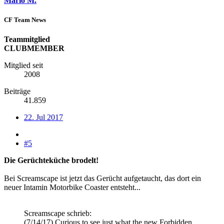
Mario M.
CF Team News
Teammitglied
CLUBMEMBER
Mitglied seit
2008
Beiträge
41.859
22. Jul 2017
#5
Die Gerüchteküche brodelt!
Bei Screamscape ist jetzt das Gerücht aufgetaucht, das dort ein
neuer Intamin Motorbike Coaster entsteht...
Screamscape schrieb:
(7/14/17) Curious to see just what the new Forbidden