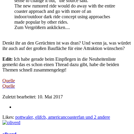
sense to change it out," the source said.
The new rumored ride would do away with the entire
coaster approach and go with more of an
indoor/outdoor dark ride concept using approaches
made popular by other rides.
Zum Vergrößern anklicken....
Denkt ihr an den Gerüchten ist was dran? Und wenn ja, was würdet
ihr auch auf der großen Baufläche für eine Attraktion wünschen?
Edit:
Ich habe gerade beim Einpflegen in die Neuheitenliste
gemerkt das es schon einen Thread dazu gibt, habe die beiden
Themen schnell zusammengelegt!
Quelle
Quelle
Zuletzt bearbeitet:
10. Mai 2017
Likes:
pottwaler
,
elifcb
,
americancoasterfan
und 2 andere