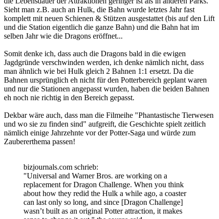
die Lebensdauer der Attraktionen geringer ist als in anderen Parks.
Sieht man z.B. auch an Hulk, die Bahn wurde letztes Jahr fast
komplett mit neuen Schienen & Stützen ausgestattet (bis auf den Lift
und die Station eigentlich die ganze Bahn) und die Bahn hat im
selben Jahr wie die Dragons eröffnet...
Somit denke ich, dass auch die Dragons bald in die ewigen
Jagdgründe verschwinden werden, ich denke nämlich nicht, dass
man ähnlich wie bei Hulk gleich 2 Bahnen 1:1 ersetzt. Da die
Bahnen ursprünglich eh nicht für den Potterbereich geplant waren
und nur die Stationen angepasst wurden, haben die beiden Bahnen
eh noch nie richtig in den Bereich gepasst.
Dekbar wäre auch, dass man die Filmeihe "Phantastische Tierwesen
und wo sie zu finden sind" aufgreift, die Geschichte spielt zeitlich
nämlich einige Jahrzehnte vor der Potter-Saga und würde zum
Zaubererthema passen!
bizjournals.com schrieb:
"Universal and Warner Bros. are working on a
replacement for Dragon Challenge. When you think
about how they redid the Hulk a while ago, a coaster
can last only so long, and since [Dragon Challenge]
wasn’t built as an original Potter attraction, it makes