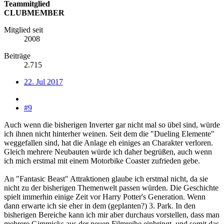
Teammitglied
CLUBMEMBER
Mitglied seit
2008
Beiträge
2.715
22. Jul 2017
#9
Auch wenn die bisherigen Inverter gar nicht mal so übel sind, würde
ich ihnen nicht hinterher weinen. Seit dem die "Dueling Elemente"
weggefallen sind, hat die Anlage eh einiges an Charakter verloren.
Gleich mehrere Neubauten würde ich daher begrüßen, auch wenn
ich mich erstmal mit einem Motorbike Coaster zufrieden gebe.
An "Fantasic Beast" Attraktionen glaube ich erstmal nicht, da sie
nicht zu der bisherigen Themenwelt passen würden. Die Geschichte
spielt immerhin einige Zeit vor Harry Potter's Generation. Wenn
dann erwarte ich sie eher in dem (geplanten?) 3. Park. In den
bisherigen Bereiche kann ich mir aber durchaus vorstellen, dass man
mehrere Gimmicks aus der neuen Filmreihe einbringt, und somit das