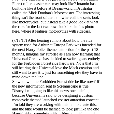
Forest roller coaster cars may look like? Intamin has
built one like it before at Dreamworld in Australia
called the Mick Doohan's Motocoaster. The interesting
thing isn't the front of the train where all the seats look
like motorcycles, but instead take a good look at what
the cars for the last two rows look like in this photo
here, where it features motorcycles with sidecars.
(7/13/17) After hearing rumors about how the ride
system used for Arthur at Europa Park was intended for
the next Harry Potter themed attraction for the past 18
months, imagine my surprise as I am now learning that
Universal Creative has decided to switch gears entirely
for the Forbidden Forest ride hardware. Note that I’m
still hearing that Universal love the Mack creation and
still want to use it… just for something else they have in
mind down the line.
So what will the Forbidden Forest ride be like now? If
the new information sent to Screamscape is true,
Disney isn’t going to like this news one little bit,
because Universal is said to be designing a custom
motocycle themed launched coaster attraction concept.
I’m told they are working with Intamin to create this,
and the bike would be themed to look just like the one
Hagrid rides, complete with a sidecar, which would