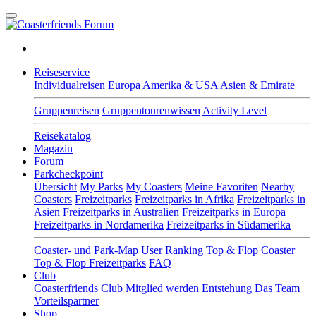
Reiseservice
Individualreisen
Europa
Amerika & USA
Asien & Emirate
Gruppenreisen
Gruppentourenwissen
Activity Level
Reisekatalog
Magazin
Forum
Parkcheckpoint
Übersicht
My Parks
My Coasters
Meine Favoriten
Nearby
Coasters
Freizeitparks
Freizeitparks in Afrika
Freizeitparks in
Asien
Freizeitparks in Australien
Freizeitparks in Europa
Freizeitparks in Nordamerika
Freizeitparks in Südamerika
Coaster- und Park-Map
User Ranking
Top & Flop Coaster
Top & Flop Freizeitparks
FAQ
Club
Coasterfriends Club
Mitglied werden
Entstehung
Das Team
Vorteilspartner
Shop