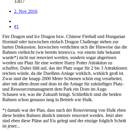
3.817
2. Nov 2016
#1
Fire Dragon und Ice Dragon bzw. Chinese Fireball und Hungarian
Horntail oder inzwischen einfach Dragon Challenge stehen zur
harten Diskussion. Inzwischen verdichten sich die Hinweise das die
Bahnen vielleicht (wie bereits letztes/ca. vor einem Jahr bekannt
wurde*) nicht nur renoviert werden, sondern sogar abgerissen
werden um Platz für eine weitere Harry Potter Attraktion zu
schaffen. Dabei fällt auf, das der Platz sogar für 2 bis 3 Attraktionen
reichen würde, da die Duellinn-Anlage wirklich, wirklich groß ist.
Zwar sind die knapp 2000 Meter Schienen schön eng verarbeitet,
aber mit allem drum und dran ist die Anlage für zukünftiges Platz-
und Ressourcenmanagment dem Park ein Dorn im Auge.
Schauen wir, was die Zukunft bringt. Schließlich sind die beiden
Bahnen schon genauso lang in Betrieb wie Hulk.
*) damals war der Plan, dass nach der Renovierung von Hulk eben
diese beiden Bahnen ähnlich intensiv renoviert werden. Jetzt aber
sind eben diese Pläne auf Eis gelegt und der einzige folglich Schritt
ist jener...