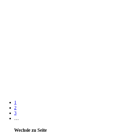
1
2
3
…
Wechsle zu Seite