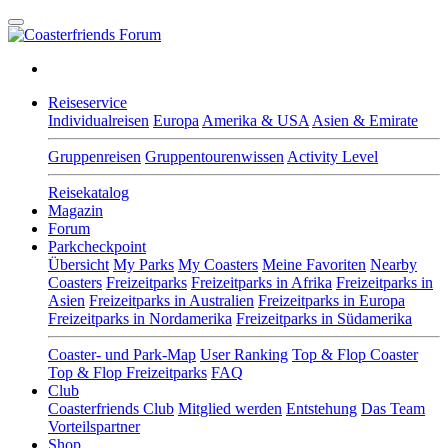
Reiseservice
Individualreisen
Europa
Amerika & USA
Asien & Emirate
Gruppenreisen
Gruppentourenwissen
Activity Level
Reisekatalog
Magazin
Forum
Parkcheckpoint
Übersicht
My Parks
My Coasters
Meine Favoriten
Nearby
Coasters
Freizeitparks
Freizeitparks in Afrika
Freizeitparks in
Asien
Freizeitparks in Australien
Freizeitparks in Europa
Freizeitparks in Nordamerika
Freizeitparks in Südamerika
Coaster- und Park-Map
User Ranking
Top & Flop Coaster
Top & Flop Freizeitparks
FAQ
Club
Coasterfriends Club
Mitglied werden
Entstehung
Das Team
Vorteilspartner
Shop