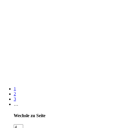
1
2
3
…
Wechsle zu Seite