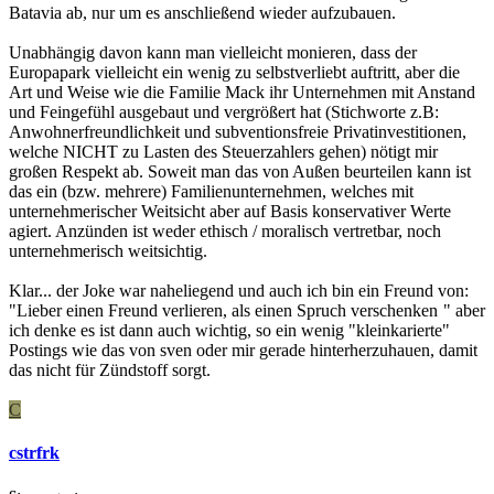
Batavia ab, nur um es anschließend wieder aufzubauen.
Unabhängig davon kann man vielleicht monieren, dass der
Europapark vielleicht ein wenig zu selbstverliebt auftritt, aber die
Art und Weise wie die Familie Mack ihr Unternehmen mit Anstand
und Feingefühl ausgebaut und vergrößert hat (Stichworte z.B:
Anwohnerfreundlichkeit und subventionsfreie Privatinvestitionen,
welche NICHT zu Lasten des Steuerzahlers gehen) nötigt mir
großen Respekt ab. Soweit man das von Außen beurteilen kann ist
das ein (bzw. mehrere) Familienunternehmen, welches mit
unternehmerischer Weitsicht aber auf Basis konservativer Werte
agiert. Anzünden ist weder ethisch / moralisch vertretbar, noch
unternehmerisch weitsichtig.
Klar... der Joke war naheliegend und auch ich bin ein Freund von:
"Lieber einen Freund verlieren, als einen Spruch verschenken
" aber
ich denke es ist dann auch wichtig, so ein wenig "kleinkarierte"
Postings wie das von sven oder mir gerade hinterherzuhauen, damit
das nicht für Zündstoff sorgt.
C
cstrfrk