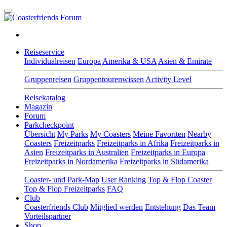
Reiseservice
Individualreisen
Europa
Amerika & USA
Asien & Emirate
Gruppenreisen
Gruppentourenwissen
Activity Level
Reisekatalog
Magazin
Forum
Parkcheckpoint
Übersicht
My Parks
My Coasters
Meine Favoriten
Nearby
Coasters
Freizeitparks
Freizeitparks in Afrika
Freizeitparks in
Asien
Freizeitparks in Australien
Freizeitparks in Europa
Freizeitparks in Nordamerika
Freizeitparks in Südamerika
Coaster- und Park-Map
User Ranking
Top & Flop Coaster
Top & Flop Freizeitparks
FAQ
Club
Coasterfriends Club
Mitglied werden
Entstehung
Das Team
Vorteilspartner
Shop