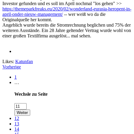
Investor gefunden und es soll im April nochmal "los gehen" >>
https://themeparkfreaks.eu/2020/02/wonderland-eurasia-heropent-in-
april-onder-nieuw-management/
-- wer weiß wo da die
Originalquelle her kommt.
Angeblich wurde bereits die Stromrechnung beglichen und 75% der
weiteren Ausstände. Ein 28 Jahre geltender Vertrag wurde wohl von
einer großen Textilfirma ausgelöst... mal sehen.
Likes:
Katunfan
Vorherige
1
…
Wechsle zu Seite
Weiter
12
13
14