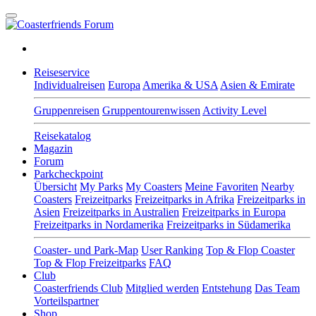
Reiseservice
Individualreisen
Europa
Amerika & USA
Asien & Emirate
Gruppenreisen
Gruppentourenwissen
Activity Level
Reisekatalog
Magazin
Forum
Parkcheckpoint
Übersicht
My Parks
My Coasters
Meine Favoriten
Nearby
Coasters
Freizeitparks
Freizeitparks in Afrika
Freizeitparks in
Asien
Freizeitparks in Australien
Freizeitparks in Europa
Freizeitparks in Nordamerika
Freizeitparks in Südamerika
Coaster- und Park-Map
User Ranking
Top & Flop Coaster
Top & Flop Freizeitparks
FAQ
Club
Coasterfriends Club
Mitglied werden
Entstehung
Das Team
Vorteilspartner
Shop