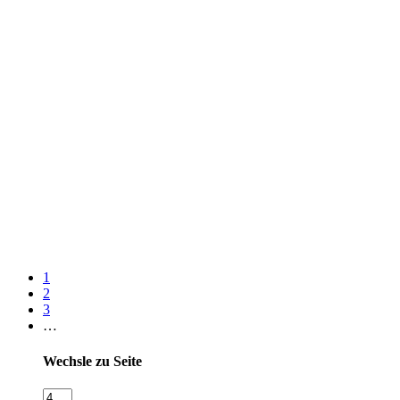
1
2
3
…
Wechsle zu Seite