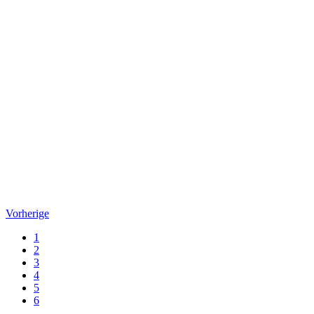
Vorherige
1
2
3
4
5
6