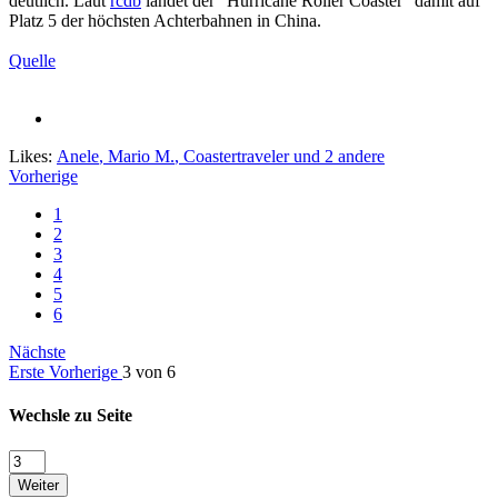
deutlich. Laut
rcdb
landet der "Hurricane Roller Coaster" damit auf
Platz 5 der höchsten Achterbahnen in China.
Quelle
Likes:
Anele
,
Mario M.
,
Coastertraveler
und 2 andere
Vorherige
1
2
3
4
5
6
Nächste
Erste
Vorherige
3 von 6
Wechsle zu Seite
Weiter