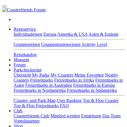
Reiseservice
Individualreisen
Europa
Amerika & USA
Asien & Emirate
Gruppenreisen
Gruppentourenwissen
Activity Level
Reisekatalog
Magazin
Forum
Parkcheckpoint
Übersicht
My Parks
My Coasters
Meine Favoriten
Nearby
Coasters
Freizeitparks
Freizeitparks in Afrika
Freizeitparks in
Asien
Freizeitparks in Australien
Freizeitparks in Europa
Freizeitparks in Nordamerika
Freizeitparks in Südamerika
Coaster- und Park-Map
User Ranking
Top & Flop Coaster
Top & Flop Freizeitparks
FAQ
Club
Coasterfriends Club
Mitglied werden
Entstehung
Das Team
Vorteilspartner
Shop