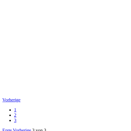
Vorherige
1
2
3
Erste
Vorherige
3 von 3