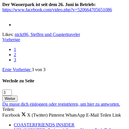
Der Wasserpark ist seit dem 26. Juni in Betrieb:
https://www.facebook.com/video.php?v=520664705651086
Likes:
nicki96
,
Steffen
und
Coastertraveler
Vorherige
1
2
3
Erste
Vorherige
3 von 3
Wechsle zu Seite
Weiter
Du musst dich einloggen oder registrieren, um hier zu antworten.
Teilen:
Facebook
X (Twitter)
Pinterest
WhatsApp
E-Mail
Teilen
Link
COASTERFRIENDS INSIDER