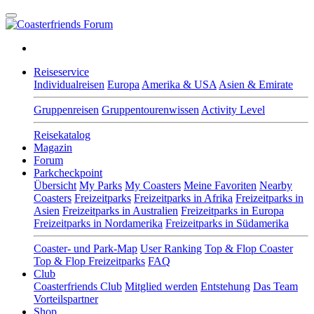
Reiseservice
Individualreisen
Europa
Amerika & USA
Asien & Emirate
Gruppenreisen
Gruppentourenwissen
Activity Level
Reisekatalog
Magazin
Forum
Parkcheckpoint
Übersicht
My Parks
My Coasters
Meine Favoriten
Nearby
Coasters
Freizeitparks
Freizeitparks in Afrika
Freizeitparks in
Asien
Freizeitparks in Australien
Freizeitparks in Europa
Freizeitparks in Nordamerika
Freizeitparks in Südamerika
Coaster- und Park-Map
User Ranking
Top & Flop Coaster
Top & Flop Freizeitparks
FAQ
Club
Coasterfriends Club
Mitglied werden
Entstehung
Das Team
Vorteilspartner
Shop