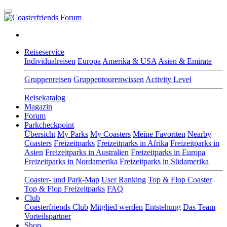
Reiseservice
Individualreisen
Europa
Amerika & USA
Asien & Emirate
Gruppenreisen
Gruppentourenwissen
Activity Level
Reisekatalog
Magazin
Forum
Parkcheckpoint
Übersicht
My Parks
My Coasters
Meine Favoriten
Nearby
Coasters
Freizeitparks
Freizeitparks in Afrika
Freizeitparks in
Asien
Freizeitparks in Australien
Freizeitparks in Europa
Freizeitparks in Nordamerika
Freizeitparks in Südamerika
Coaster- und Park-Map
User Ranking
Top & Flop Coaster
Top & Flop Freizeitparks
FAQ
Club
Coasterfriends Club
Mitglied werden
Entstehung
Das Team
Vorteilspartner
Shop