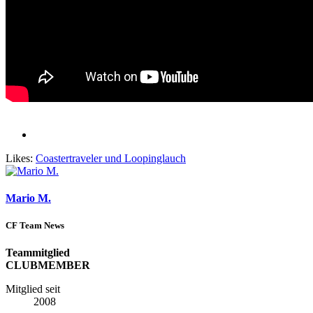
Likes:
Coastertraveler
und
Loopinglauch
Mario M.
CF Team News
Teammitglied
CLUBMEMBER
Mitglied seit
2008