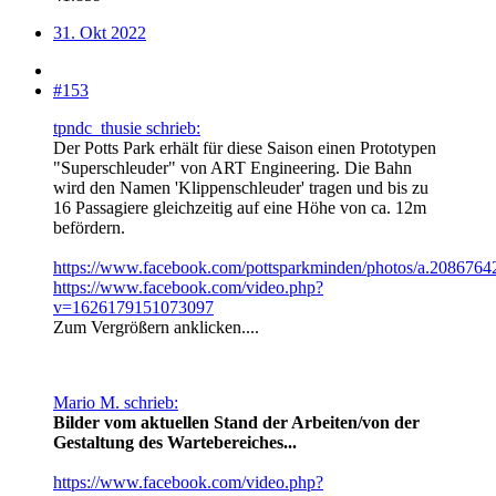
31. Okt 2022
#153
tpndc_thusie schrieb:
Der Potts Park erhält für diese Saison einen Prototypen
"Superschleuder" von ART Engineering. Die Bahn
wird den Namen 'Klippenschleuder' tragen und bis zu
16 Passagiere gleichzeitig auf eine Höhe von ca. 12m
befördern.
https://www.facebook.com/pottsparkminden/photos/a.20867
https://www.facebook.com/video.php?
v=1626179151073097
Zum Vergrößern anklicken....
Mario M. schrieb:
Bilder vom aktuellen Stand der Arbeiten/von der
Gestaltung des Wartebereiches...
https://www.facebook.com/video.php?