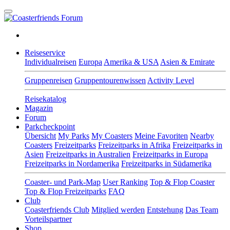
Reiseservice
Individualreisen
Europa
Amerika & USA
Asien & Emirate
Gruppenreisen
Gruppentourenwissen
Activity Level
Reisekatalog
Magazin
Forum
Parkcheckpoint
Übersicht
My Parks
My Coasters
Meine Favoriten
Nearby
Coasters
Freizeitparks
Freizeitparks in Afrika
Freizeitparks in
Asien
Freizeitparks in Australien
Freizeitparks in Europa
Freizeitparks in Nordamerika
Freizeitparks in Südamerika
Coaster- und Park-Map
User Ranking
Top & Flop Coaster
Top & Flop Freizeitparks
FAQ
Club
Coasterfriends Club
Mitglied werden
Entstehung
Das Team
Vorteilspartner
Shop