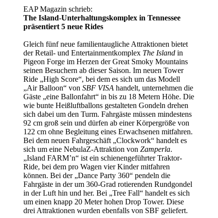
EAP Magazin schrieb:
The Island-Unterhaltungskomplex in Tennessee
präsentiert 5 neue Rides
Gleich fünf neue familientaugliche Attraktionen bietet
der Retail- und Entertainmentkomplex
The Island
in
Pigeon Forge im Herzen der Great Smoky Mountains
seinen Besuchern ab dieser Saison. Im neuen Tower
Ride „High Score“, bei dem es sich um das Modell
„Air Balloon“ von
SBF VISA
handelt, unternehmen die
Gäste „eine Ballonfahrt“ in bis zu 18 Metern Höhe. Die
wie bunte Heißluftballons gestalteten Gondeln drehen
sich dabei um den Turm. Fahrgäste müssen mindestens
92 cm groß sein und dürfen ab einer Körpergröße von
122 cm ohne Begleitung eines Erwachsenen mitfahren.
Bei dem neuen Fahrgeschäft „Clockwork“ handelt es
sich um eine NebulaZ-Attraktion von
Zamperla
.
„Island FARM’n“ ist ein schienengeführter Traktor-
Ride, bei dem pro Wagen vier Kinder mitfahren
können. Bei der „Dance Party 360“ pendeln die
Fahrgäste in der um 360-Grad rotierenden Rundgondel
in der Luft hin und her. Bei „Tree Fall“ handelt es sich
um einen knapp 20 Meter hohen Drop Tower. Diese
drei Attraktionen wurden ebenfalls von SBF geliefert.