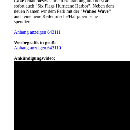
Lake
erhält dieses Jahr ein Rebranding und heißt ab
sofort auch "Six Flags Hurricane Harbor". Neben dem
neuen Namen wir dem Park mit der "
Wahoo Wave"
auch eine neue Reifenrutsche/Halfpiperutsche
spendiert.
Anhang anzeigen 643111
Werbegrafik in groß:
Anhang anzeigen 643110
Ankündigungsvideo: