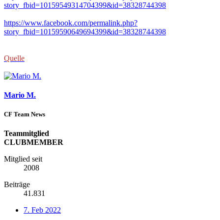
story_fbid=10159549314704399&id=38328744398
https://www.facebook.com/permalink.php?
story_fbid=10159590649694399&id=38328744398
Quelle
Mario M.
CF Team News
Teammitglied
CLUBMEMBER
Mitglied seit
2008
Beiträge
41.831
7. Feb 2022