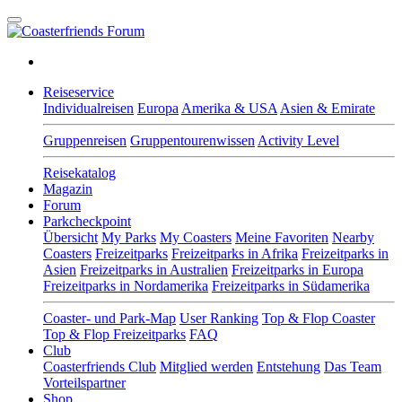
Reiseservice
Individualreisen
Europa
Amerika & USA
Asien & Emirate
Gruppenreisen
Gruppentourenwissen
Activity Level
Reisekatalog
Magazin
Forum
Parkcheckpoint
Übersicht
My Parks
My Coasters
Meine Favoriten
Nearby
Coasters
Freizeitparks
Freizeitparks in Afrika
Freizeitparks in
Asien
Freizeitparks in Australien
Freizeitparks in Europa
Freizeitparks in Nordamerika
Freizeitparks in Südamerika
Coaster- und Park-Map
User Ranking
Top & Flop Coaster
Top & Flop Freizeitparks
FAQ
Club
Coasterfriends Club
Mitglied werden
Entstehung
Das Team
Vorteilspartner
Shop