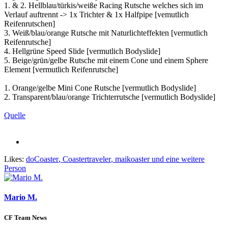
1. & 2. Hellblau/türkis/weiße Racing Rutsche welches sich im
Verlauf auftrennt -> 1x Trichter & 1x Halfpipe [vemutlich
Reifenrutschen]
3. Weiß/blau/orange Rutsche mit Naturlichteffekten [vermutlich
Reifenrutsche]
4. Hellgrüne Speed Slide [vermutlich Bodyslide]
5. Beige/grün/gelbe Rutsche mit einem Cone und einem Sphere
Element [vermutlich Reifenrutsche]
1. Orange/gelbe Mini Cone Rutsche [vermutlich Bodyslide]
2. Transparent/blau/orange Trichterrutsche [vermutlich Bodyslide]
Quelle
Likes:
doCoaster
,
Coastertraveler
,
maikoaster
und eine weitere
Person
Mario M.
CF Team News