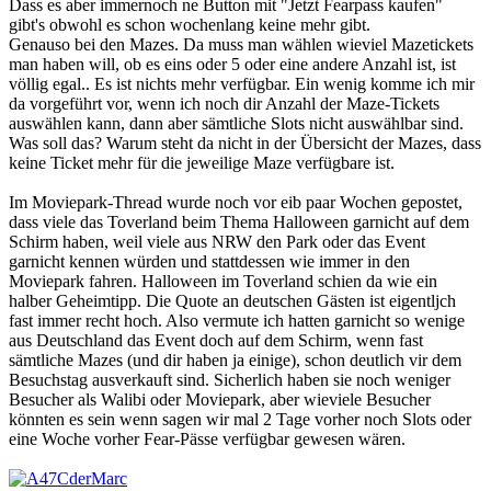
Dass es aber immernoch ne Button mit "Jetzt Fearpass kaufen"
gibt's obwohl es schon wochenlang keine mehr gibt.
Genauso bei den Mazes. Da muss man wählen wieviel Mazetickets
man haben will, ob es eins oder 5 oder eine andere Anzahl ist, ist
völlig egal.. Es ist nichts mehr verfügbar. Ein wenig komme ich mir
da vorgeführt vor, wenn ich noch dir Anzahl der Maze-Tickets
auswählen kann, dann aber sämtliche Slots nicht auswählbar sind.
Was soll das? Warum steht da nicht in der Übersicht der Mazes, dass
keine Ticket mehr für die jeweilige Maze verfügbare ist.
Im Moviepark-Thread wurde noch vor eib paar Wochen gepostet,
dass viele das Toverland beim Thema Halloween garnicht auf dem
Schirm haben, weil viele aus NRW den Park oder das Event
garnicht kennen würden und stattdessen wie immer in den
Moviepark fahren. Halloween im Toverland schien da wie ein
halber Geheimtipp. Die Quote an deutschen Gästen ist eigentljch
fast immer recht hoch. Also vermute ich hatten garnicht so wenige
aus Deutschland das Event doch auf dem Schirm, wenn fast
sämtliche Mazes (und dir haben ja einige), schon deutlich vir dem
Besuchstag ausverkauft sind. Sicherlich haben sie noch weniger
Besucher als Walibi oder Moviepark, aber wieviele Besucher
könnten es sein wenn sagen wir mal 2 Tage vorher noch Slots oder
eine Woche vorher Fear-Pässe verfügbar gewesen wären.