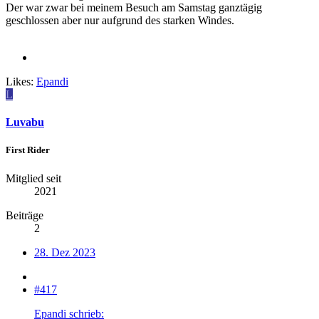
Der war zwar bei meinem Besuch am Samstag ganztägig
geschlossen aber nur aufgrund des starken Windes.
Likes:
Epandi
L
Luvabu
First Rider
Mitglied seit
2021
Beiträge
2
28. Dez 2023
#417
Epandi schrieb: