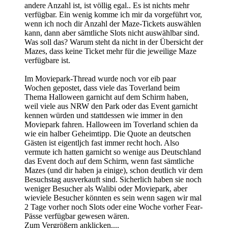
andere Anzahl ist, ist völlig egal.. Es ist nichts mehr
verfügbar. Ein wenig komme ich mir da vorgeführt vor,
wenn ich noch dir Anzahl der Maze-Tickets auswählen
kann, dann aber sämtliche Slots nicht auswählbar sind.
Was soll das? Warum steht da nicht in der Übersicht der
Mazes, dass keine Ticket mehr für die jeweilige Maze
verfügbare ist.
Im Moviepark-Thread wurde noch vor eib paar
Wochen gepostet, dass viele das Toverland beim
Thema Halloween garnicht auf dem Schirm haben,
weil viele aus NRW den Park oder das Event garnicht
kennen würden und stattdessen wie immer in den
Moviepark fahren. Halloween im Toverland schien da
wie ein halber Geheimtipp. Die Quote an deutschen
Gästen ist eigentljch fast immer recht hoch. Also
vermute ich hatten garnicht so wenige aus Deutschland
das Event doch auf dem Schirm, wenn fast sämtliche
Mazes (und dir haben ja einige), schon deutlich vir dem
Besuchstag ausverkauft sind. Sicherlich haben sie noch
weniger Besucher als Walibi oder Moviepark, aber
wieviele Besucher könnten es sein wenn sagen wir mal
2 Tage vorher noch Slots oder eine Woche vorher Fear-
Pässe verfügbar gewesen wären.
Zum Vergrößern anklicken....