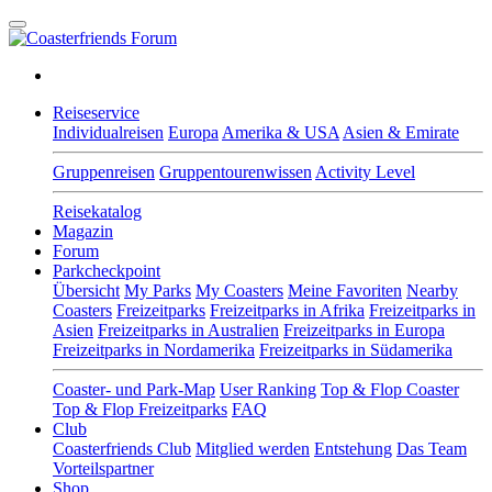
Reiseservice
Individualreisen
Europa
Amerika & USA
Asien & Emirate
Gruppenreisen
Gruppentourenwissen
Activity Level
Reisekatalog
Magazin
Forum
Parkcheckpoint
Übersicht
My Parks
My Coasters
Meine Favoriten
Nearby
Coasters
Freizeitparks
Freizeitparks in Afrika
Freizeitparks in
Asien
Freizeitparks in Australien
Freizeitparks in Europa
Freizeitparks in Nordamerika
Freizeitparks in Südamerika
Coaster- und Park-Map
User Ranking
Top & Flop Coaster
Top & Flop Freizeitparks
FAQ
Club
Coasterfriends Club
Mitglied werden
Entstehung
Das Team
Vorteilspartner
Shop