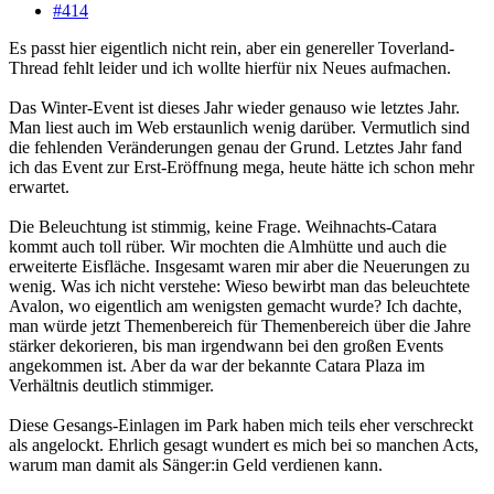
#414
Es passt hier eigentlich nicht rein, aber ein genereller Toverland-
Thread fehlt leider und ich wollte hierfür nix Neues aufmachen.
Das Winter-Event ist dieses Jahr wieder genauso wie letztes Jahr.
Man liest auch im Web erstaunlich wenig darüber. Vermutlich sind
die fehlenden Veränderungen genau der Grund. Letztes Jahr fand
ich das Event zur Erst-Eröffnung mega, heute hätte ich schon mehr
erwartet.
Die Beleuchtung ist stimmig, keine Frage. Weihnachts-Catara
kommt auch toll rüber. Wir mochten die Almhütte und auch die
erweiterte Eisfläche. Insgesamt waren mir aber die Neuerungen zu
wenig. Was ich nicht verstehe: Wieso bewirbt man das beleuchtete
Avalon, wo eigentlich am wenigsten gemacht wurde? Ich dachte,
man würde jetzt Themenbereich für Themenbereich über die Jahre
stärker dekorieren, bis man irgendwann bei den großen Events
angekommen ist. Aber da war der bekannte Catara Plaza im
Verhältnis deutlich stimmiger.
Diese Gesangs-Einlagen im Park haben mich teils eher verschreckt
als angelockt. Ehrlich gesagt wundert es mich bei so manchen Acts,
warum man damit als Sänger:in Geld verdienen kann.