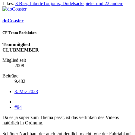
Likes:
3 Bier
,
LiberteToujours
,
Dudelsackspieler
und 22 andere
doCoaster
CF Team Redaktion
Teammitglied
CLUBMEMBER
Mitglied seit
2008
Beiträge
9.482
3. Mrz 2023
#94
Da es ja super zum Thema passt, ist das verlinken des Videos
natürlich in Ordnung.
Schöner Nachbau, der auch gut deutlich macht, wie der Fahrtablauf