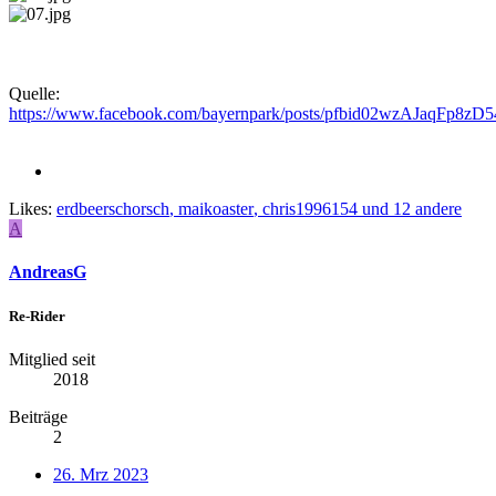
Quelle:
https://www.facebook.com/bayernpark/posts/pfbid02wzAJaq
Likes:
erdbeerschorsch
,
maikoaster
,
chris1996154
und 12 andere
A
AndreasG
Re-Rider
Mitglied seit
2018
Beiträge
2
26. Mrz 2023