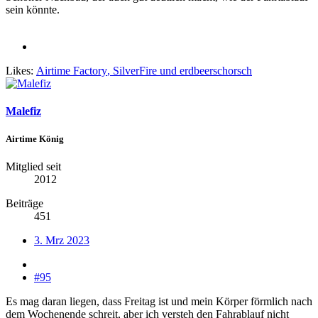
sein könnte.
Likes:
Airtime Factory
,
SilverFire
und
erdbeerschorsch
Malefiz
Airtime König
Mitglied seit
2012
Beiträge
451
3. Mrz 2023
#95
Es mag daran liegen, dass Freitag ist und mein Körper förmlich nach
dem Wochenende schreit, aber ich versteh den Fahrablauf nicht