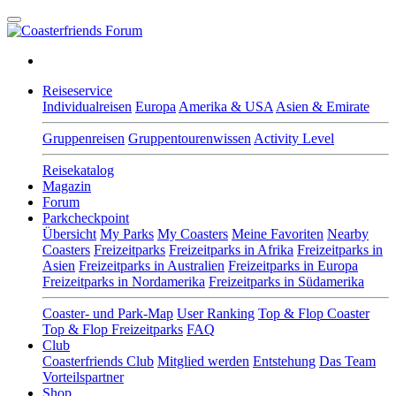
Reiseservice
Individualreisen
Europa
Amerika & USA
Asien & Emirate
Gruppenreisen
Gruppentourenwissen
Activity Level
Reisekatalog
Magazin
Forum
Parkcheckpoint
Übersicht
My Parks
My Coasters
Meine Favoriten
Nearby
Coasters
Freizeitparks
Freizeitparks in Afrika
Freizeitparks in
Asien
Freizeitparks in Australien
Freizeitparks in Europa
Freizeitparks in Nordamerika
Freizeitparks in Südamerika
Coaster- und Park-Map
User Ranking
Top & Flop Coaster
Top & Flop Freizeitparks
FAQ
Club
Coasterfriends Club
Mitglied werden
Entstehung
Das Team
Vorteilspartner
Shop