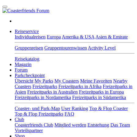
Reiseservice
Individualreisen
Europa
Amerika & USA
Asien & Emirate
Gruppenreisen
Gruppentourenwissen
Activity Level
Reisekatalog
Magazin
Forum
Parkcheckpoint
Übersicht
My Parks
My Coasters
Meine Favoriten
Nearby
Coasters
Freizeitparks
Freizeitparks in Afrika
Freizeitparks in
Asien
Freizeitparks in Australien
Freizeitparks in Europa
Freizeitparks in Nordamerika
Freizeitparks in Südamerika
Coaster- und Park-Map
User Ranking
Top & Flop Coaster
Top & Flop Freizeitparks
FAQ
Club
Coasterfriends Club
Mitglied werden
Entstehung
Das Team
Vorteilspartner
Shop