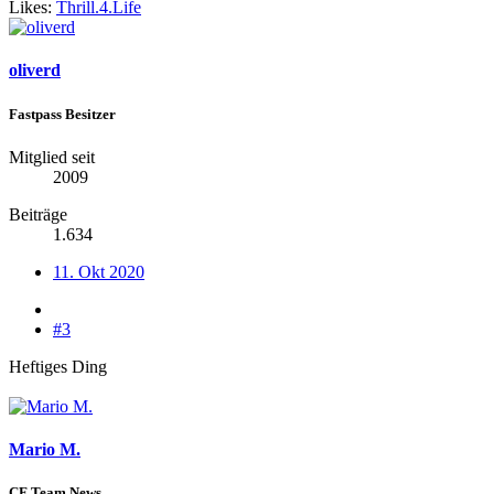
Likes:
Thrill.4.Life
oliverd
Fastpass Besitzer
Mitglied seit
2009
Beiträge
1.634
11. Okt 2020
#3
Heftiges Ding
Mario M.
CF Team News