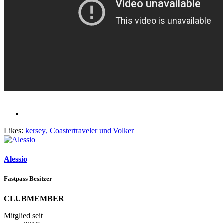
Likes:
kersey
,
Coastertraveler
und
Volker
Alessio
Fastpass Besitzer
CLUBMEMBER
Mitglied seit