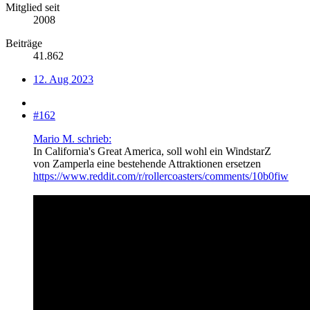
Mitglied seit
2008
Beiträge
41.862
12. Aug 2023
#162
Mario M. schrieb:
In California's Great America, soll wohl ein WindstarZ
von Zamperla eine bestehende Attraktionen ersetzen
https://www.reddit.com/r/rollercoasters/comments/10b0fiw