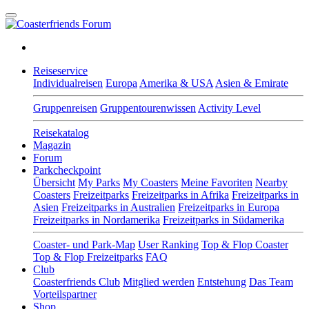
Reiseservice
Individualreisen
Europa
Amerika & USA
Asien & Emirate
Gruppenreisen
Gruppentourenwissen
Activity Level
Reisekatalog
Magazin
Forum
Parkcheckpoint
Übersicht
My Parks
My Coasters
Meine Favoriten
Nearby
Coasters
Freizeitparks
Freizeitparks in Afrika
Freizeitparks in
Asien
Freizeitparks in Australien
Freizeitparks in Europa
Freizeitparks in Nordamerika
Freizeitparks in Südamerika
Coaster- und Park-Map
User Ranking
Top & Flop Coaster
Top & Flop Freizeitparks
FAQ
Club
Coasterfriends Club
Mitglied werden
Entstehung
Das Team
Vorteilspartner
Shop