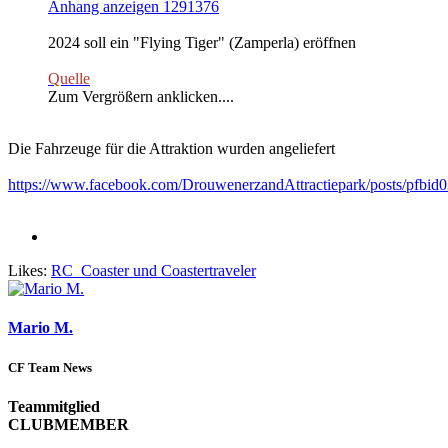
Anhang anzeigen 1291376
2024 soll ein "Flying Tiger" (Zamperla) eröffnen
Quelle
Zum Vergrößern anklicken....
Die Fahrzeuge für die Attraktion wurden angeliefert
https://www.facebook.com/DrouwenerzandAttractiepark/post
Likes:
RC_Coaster
und
Coastertraveler
Mario M.
CF Team News
Teammitglied
CLUBMEMBER