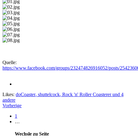
Quelle:
https://www.facebook.com/groups/232474826916052/posts/254236
Likes:
doCoaster
,
shuttelcock
,
Rock 'n' Roller Coasterer
und 4
andere
Vorherige
1
…
Wechsle zu Seite