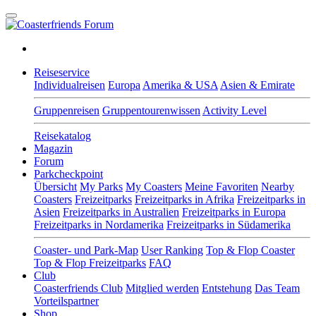
Reiseservice
Individualreisen
Europa
Amerika & USA
Asien & Emirate
Gruppenreisen
Gruppentourenwissen
Activity Level
Reisekatalog
Magazin
Forum
Parkcheckpoint
Übersicht
My Parks
My Coasters
Meine Favoriten
Nearby
Coasters
Freizeitparks
Freizeitparks in Afrika
Freizeitparks in
Asien
Freizeitparks in Australien
Freizeitparks in Europa
Freizeitparks in Nordamerika
Freizeitparks in Südamerika
Coaster- und Park-Map
User Ranking
Top & Flop Coaster
Top & Flop Freizeitparks
FAQ
Club
Coasterfriends Club
Mitglied werden
Entstehung
Das Team
Vorteilspartner
Shop