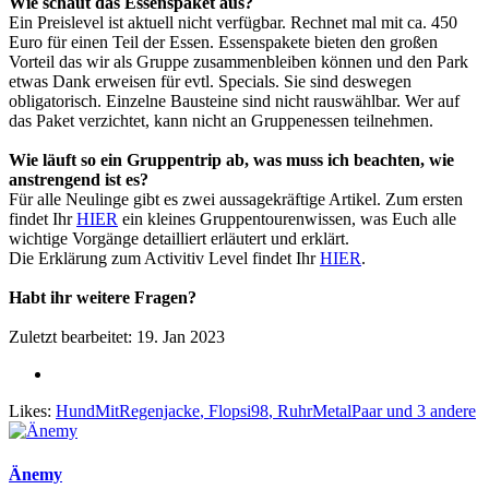
Wie schaut das Essenspaket aus?
Ein Preislevel ist aktuell nicht verfügbar. Rechnet mal mit ca. 450
Euro für einen Teil der Essen. Essenspakete bieten den großen
Vorteil das wir als Gruppe zusammenbleiben können und den Park
etwas Dank erweisen für evtl. Specials. Sie sind deswegen
obligatorisch. Einzelne Bausteine sind nicht rauswählbar. Wer auf
das Paket verzichtet, kann nicht an Gruppenessen teilnehmen.
Wie läuft so ein Gruppentrip ab, was muss ich beachten, wie
anstrengend ist es?
Für alle Neulinge gibt es zwei aussagekräftige Artikel. Zum ersten
findet Ihr
HIER
ein kleines Gruppentourenwissen, was Euch alle
wichtige Vorgänge detailliert erläutert und erklärt.
Die Erklärung zum Activitiv Level findet Ihr
HIER
.
Habt ihr weitere Fragen?
Zuletzt bearbeitet:
19. Jan 2023
Likes:
HundMitRegenjacke
,
Flopsi98
,
RuhrMetalPaar
und 3 andere
Änemy