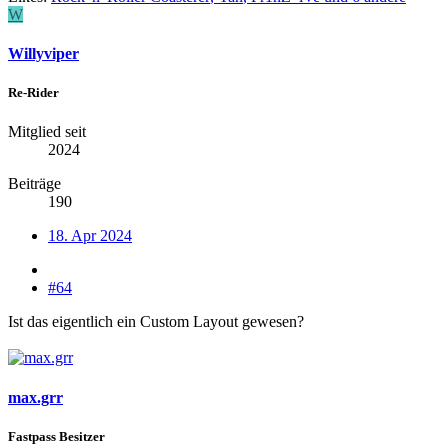
W
Willyviper
Re-Rider
Mitglied seit
2024
Beiträge
190
18. Apr 2024
#64
Ist das eigentlich ein Custom Layout gewesen?
max.grr
Fastpass Besitzer