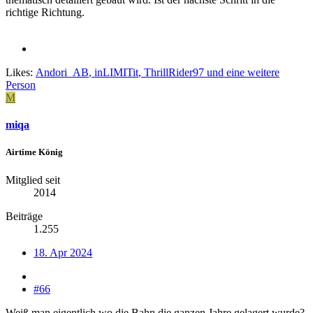
richtige Richtung.
Likes:
Andori_AB
,
inLIMITit
,
ThrillRider97
und eine weitere
Person
M
miqa
Airtime König
Mitglied seit
2014
Beiträge
1.255
18. Apr 2024
#66
Weiß man eigentlich wo die Bahn die ganzen Jahre gelagert wurde?