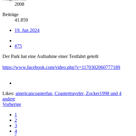
2008
Beiträge
41.859
19. Jun 2024
#75
Der Park hat eine Aufnahme einer Testfahrt geteilt
https://www.facebook.com/video.php?v=1170302060777189
Likes:
americancoasterfan
,
Coastertraveler
,
Zocker1998
und 4
andere
Vorherige
1
2
3
4