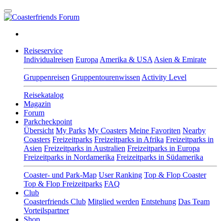
Reiseservice
Individualreisen
Europa
Amerika & USA
Asien & Emirate
Gruppenreisen
Gruppentourenwissen
Activity Level
Reisekatalog
Magazin
Forum
Parkcheckpoint
Übersicht
My Parks
My Coasters
Meine Favoriten
Nearby
Coasters
Freizeitparks
Freizeitparks in Afrika
Freizeitparks in
Asien
Freizeitparks in Australien
Freizeitparks in Europa
Freizeitparks in Nordamerika
Freizeitparks in Südamerika
Coaster- und Park-Map
User Ranking
Top & Flop Coaster
Top & Flop Freizeitparks
FAQ
Club
Coasterfriends Club
Mitglied werden
Entstehung
Das Team
Vorteilspartner
Shop