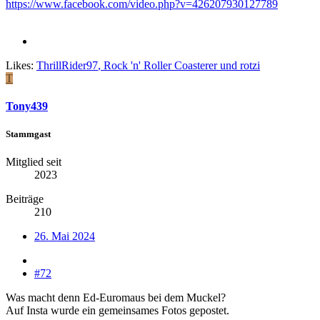
https://www.facebook.com/video.php?v=426207930127789
Likes:
ThrillRider97
,
Rock 'n' Roller Coasterer
und
rotzi
T
Tony439
Stammgast
Mitglied seit
2023
Beiträge
210
26. Mai 2024
#72
Was macht denn Ed-Euromaus bei dem Muckel?
Auf Insta wurde ein gemeinsames Fotos gepostet.