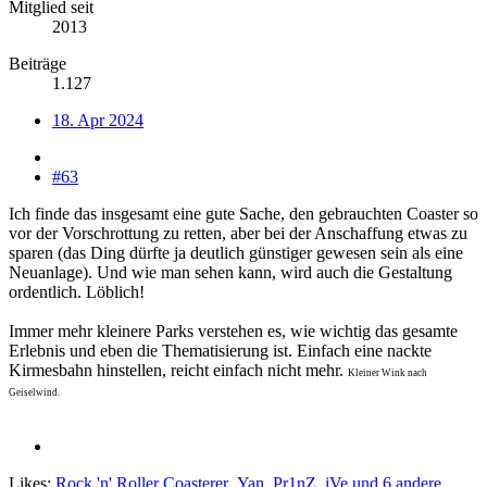
Mitglied seit
2013
Beiträge
1.127
18. Apr 2024
#63
Ich finde das insgesamt eine gute Sache, den gebrauchten Coaster so
vor der Vorschrottung zu retten, aber bei der Anschaffung etwas zu
sparen (das Ding dürfte ja deutlich günstiger gewesen sein als eine
Neuanlage). Und wie man sehen kann, wird auch die Gestaltung
ordentlich. Löblich!
Immer mehr kleinere Parks verstehen es, wie wichtig das gesamte
Erlebnis und eben die Thematisierung ist. Einfach eine nackte
Kirmesbahn hinstellen, reicht einfach nicht mehr.
Kleiner Wink nach
Geiselwind.
Likes:
Rock 'n' Roller Coasterer
,
Yan
,
Pr1nZ_iVe
und 6 andere