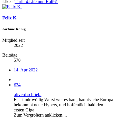
Likes:
Thrill.4.Life
und
Ralf61
Felix K.
Airtime König
Mitglied seit
2022
Beiträge
570
14. Apr 2022
#24
oliverd schrieb:
Es ist mir wöllig Wurst wer es baut, hauptsache Europa
bekommpt neue Hypers, und hoffentlich bald den
ersten Giga
Zum Vergrößern anklicken....