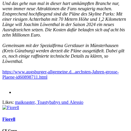
Und das gehe nun mal in dieser hart umkämpften Branche nur,
wenn immer neue Attraktionen die Fans neugierig machen.
Entsprechend hochfliegend sind die Pläne des Skyline Parks: Mit
einer riesigen Achterbahn mit 70 Metern Höhe und 1,2 Kilometern
Länge will Joachim Löwenthal in der Saison 2024 ein neues
Ausrufezeichen setzen. Die Kosten dafür belaufen sich auf acht bis
zehn Millionen Euro.
Gemeinsam mit der Spezialfirma Gerstlauer in Münsterhausen
(Kreis Günzburg) werden derzeit die Pläne ausgetüftelt. Dabei gilt
es, noch einige raffinierte technische Details zu klären, so
Löwenthal.
https://www.augsburger-allgemeine.d...aechsten-Jahren-grosse-
Plaene-id60898711.html
Likes:
maikoaster
,
Toastybabys
und
Alessio
Fiorell
CF Guru