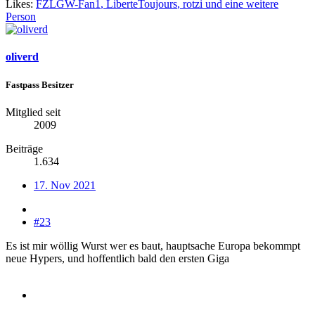
Likes:
FZLGW-Fan1
,
LiberteToujours
,
rotzi
und eine weitere
Person
oliverd
Fastpass Besitzer
Mitglied seit
2009
Beiträge
1.634
17. Nov 2021
#23
Es ist mir wöllig Wurst wer es baut, hauptsache Europa bekommpt
neue Hypers, und hoffentlich bald den ersten Giga