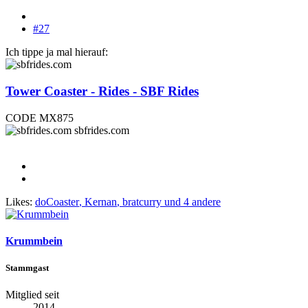
#27
Ich tippe ja mal hierauf:
Tower Coaster - Rides - SBF Rides
CODE MX875
sbfrides.com
Likes:
doCoaster
,
Kernan
,
bratcurry
und 4 andere
Krummbein
Stammgast
Mitglied seit
2014