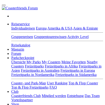
Reiseservice
Individualreisen
Europa
Amerika & USA
Asien & Emirate
Gruppenreisen
Gruppentourenwissen
Activity Level
Reisekatalog
Magazin
Forum
Parkcheckpoint
Übersicht
My Parks
My Coasters
Meine Favoriten
Nearby
Coasters
Freizeitparks
Freizeitparks in Afrika
Freizeitparks in
Asien
Freizeitparks in Australien
Freizeitparks in Europa
Freizeitparks in Nordamerika
Freizeitparks in Südamerika
Coaster- und Park-Map
User Ranking
Top & Flop Coaster
Top & Flop Freizeitparks
FAQ
Club
Coasterfriends Club
Mitglied werden
Entstehung
Das Team
Vorteilspartner
Shop