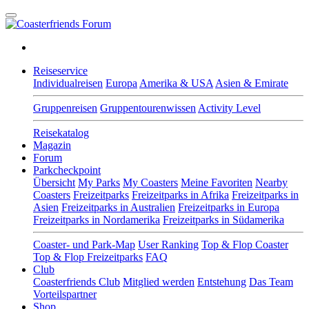
Reiseservice
Individualreisen
Europa
Amerika & USA
Asien & Emirate
Gruppenreisen
Gruppentourenwissen
Activity Level
Reisekatalog
Magazin
Forum
Parkcheckpoint
Übersicht
My Parks
My Coasters
Meine Favoriten
Nearby
Coasters
Freizeitparks
Freizeitparks in Afrika
Freizeitparks in
Asien
Freizeitparks in Australien
Freizeitparks in Europa
Freizeitparks in Nordamerika
Freizeitparks in Südamerika
Coaster- und Park-Map
User Ranking
Top & Flop Coaster
Top & Flop Freizeitparks
FAQ
Club
Coasterfriends Club
Mitglied werden
Entstehung
Das Team
Vorteilspartner
Shop