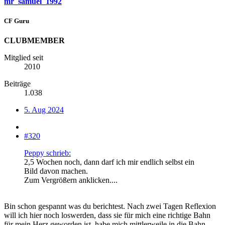
mr_samuel_1992
CF Guru
CLUBMEMBER
Mitglied seit
2010
Beiträge
1.038
5. Aug 2024
#320
Peppy schrieb:
2,5 Wochen noch, dann darf ich mir endlich selbst ein
Bild davon machen.
Zum Vergrößern anklicken....
Bin schon gespannt was du berichtest. Nach zwei Tagen Reflexion
will ich hier noch loswerden, dass sie für mich eine richtige Bahn
für mein Herz geworden ist, habe mich mittlerweile in die Bahn