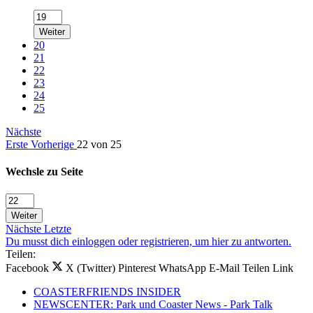
Weiter
20
21
22
23
24
25
Nächste
Erste
Vorherige
22 von 25
Wechsle zu Seite
Weiter
Nächste
Letzte
Du musst dich einloggen oder registrieren, um hier zu antworten.
Teilen:
Facebook
X (Twitter)
Pinterest
WhatsApp
E-Mail
Teilen
Link
COASTERFRIENDS INSIDER
NEWSCENTER: Park und Coaster News - Park Talk