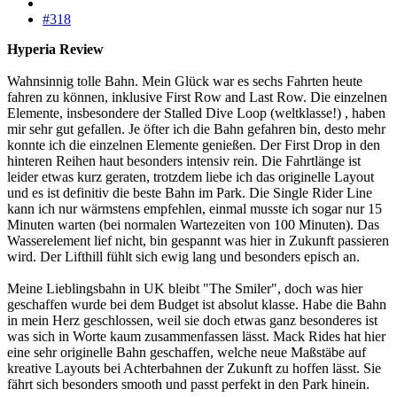
#318
Hyperia Review
Wahnsinnig tolle Bahn. Mein Glück war es sechs Fahrten heute
fahren zu können, inklusive First Row and Last Row. Die einzelnen
Elemente, insbesondere der Stalled Dive Loop (weltklasse!) , haben
mir sehr gut gefallen. Je öfter ich die Bahn gefahren bin, desto mehr
konnte ich die einzelnen Elemente genießen. Der First Drop in den
hinteren Reihen haut besonders intensiv rein. Die Fahrtlänge ist
leider etwas kurz geraten, trotzdem liebe ich das originelle Layout
und es ist definitiv die beste Bahn im Park. Die Single Rider Line
kann ich nur wärmstens empfehlen, einmal musste ich sogar nur 15
Minuten warten (bei normalen Wartezeiten von 100 Minuten). Das
Wasserelement lief nicht, bin gespannt was hier in Zukunft passieren
wird. Der Lifthill fühlt sich ewig lang und besonders episch an.
Meine Lieblingsbahn in UK bleibt "The Smiler", doch was hier
geschaffen wurde bei dem Budget ist absolut klasse. Habe die Bahn
in mein Herz geschlossen, weil sie doch etwas ganz besonderes ist
was sich in Worte kaum zusammenfassen lässt. Mack Rides hat hier
eine sehr originelle Bahn geschaffen, welche neue Maßstäbe auf
kreative Layouts bei Achterbahnen der Zukunft zu hoffen lässt. Sie
fährt sich besonders smooth und passt perfekt in den Park hinein.