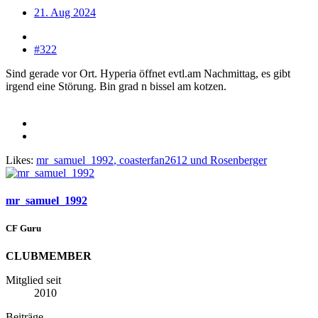
21. Aug 2024
#322
Sind gerade vor Ort. Hyperia öffnet evtl.am Nachmittag, es gibt
irgend eine Störung. Bin grad n bissel am kotzen.
Likes:
mr_samuel_1992
,
coasterfan2612
und
Rosenberger
mr_samuel_1992
CF Guru
CLUBMEMBER
Mitglied seit
2010
Beiträge