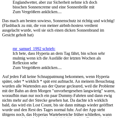
Englandwetter, aber zur Sicherheit nehme ich doch
bisschen Sonnencreme und eine Sonnenbrille mit
Zum Vergrößern anklicken....
Das mach am besten sowieso, Sonnenschutz ist richtig und wichtig!
(Flashback zu mir, die von meiner airbnb-hostess verdient
ausgelacht wurde, weil sie sich einen dicken Sonnenbrand im
Gesicht geholt hat)
mr_samuel_1992 schrieb:
Ich bete, dass Hyperia an dem Tag fährt, bin schon sehr
mulmig wenn ich die Ausfälle der letzten Wochen als
Reflexion sehe
Zum Vergrößern anklicken....
Auf jeden Fall keine Schnappatmung bekommen, wenn Hyperia
später, oder * wirklich * spät erst aufmacht. An meinem Besuchstag
wurden alle Wartenden aus der Queue gecleared, weil die Probleme
mit der Bahn an dem Morgen "unvorhergesehen langwierig" waren,
woraufhin man nur noch ein paar Dummy-Fahrten und dann ewig
nichts mehr auf der Strecke gesehen hat. Da dachte ich wirklich
bald, das wird ein Lost Count, bis sie dann mittags wieder geöffnet
wurde und den Rest des Tages normal fuhr. Auf der App steht
übigens noch, das Hyperias Wartebereiche früher schließen, wann