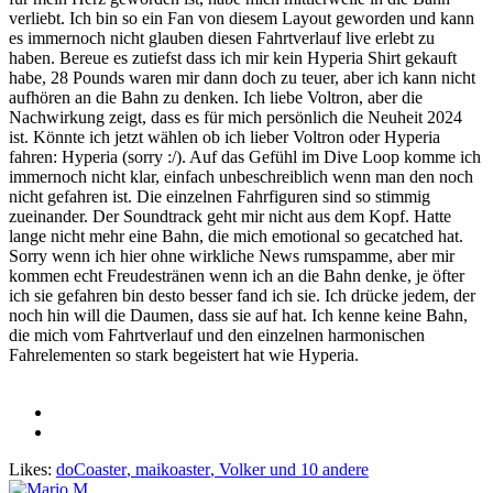
verliebt. Ich bin so ein Fan von diesem Layout geworden und kann
es immernoch nicht glauben diesen Fahrtverlauf live erlebt zu
haben. Bereue es zutiefst dass ich mir kein Hyperia Shirt gekauft
habe, 28 Pounds waren mir dann doch zu teuer, aber ich kann nicht
aufhören an die Bahn zu denken. Ich liebe Voltron, aber die
Nachwirkung zeigt, dass es für mich persönlich die Neuheit 2024
ist. Könnte ich jetzt wählen ob ich lieber Voltron oder Hyperia
fahren: Hyperia (sorry :/). Auf das Gefühl im Dive Loop komme ich
immernoch nicht klar, einfach unbeschreiblich wenn man den noch
nicht gefahren ist. Die einzelnen Fahrfiguren sind so stimmig
zueinander. Der Soundtrack geht mir nicht aus dem Kopf. Hatte
lange nicht mehr eine Bahn, die mich emotional so gecatched hat.
Sorry wenn ich hier ohne wirkliche News rumspamme, aber mir
kommen echt Freudestränen wenn ich an die Bahn denke, je öfter
ich sie gefahren bin desto besser fand ich sie. Ich drücke jedem, der
noch hin will die Daumen, dass sie auf hat. Ich kenne keine Bahn,
die mich vom Fahrtverlauf und den einzelnen harmonischen
Fahrelementen so stark begeistert hat wie Hyperia.
Likes:
doCoaster
,
maikoaster
,
Volker
und 10 andere