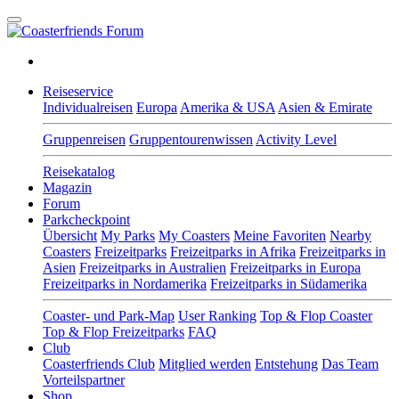
Reiseservice
Individualreisen
Europa
Amerika & USA
Asien & Emirate
Gruppenreisen
Gruppentourenwissen
Activity Level
Reisekatalog
Magazin
Forum
Parkcheckpoint
Übersicht
My Parks
My Coasters
Meine Favoriten
Nearby
Coasters
Freizeitparks
Freizeitparks in Afrika
Freizeitparks in
Asien
Freizeitparks in Australien
Freizeitparks in Europa
Freizeitparks in Nordamerika
Freizeitparks in Südamerika
Coaster- und Park-Map
User Ranking
Top & Flop Coaster
Top & Flop Freizeitparks
FAQ
Club
Coasterfriends Club
Mitglied werden
Entstehung
Das Team
Vorteilspartner
Shop