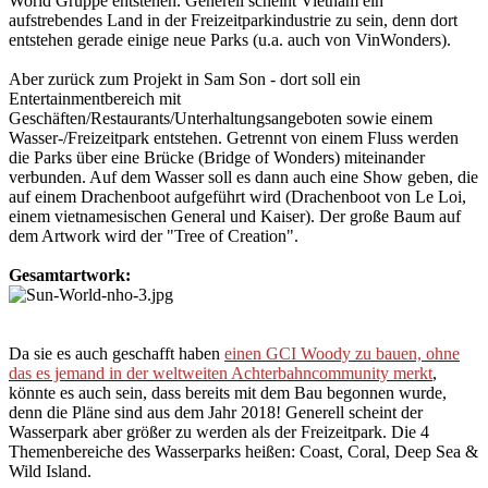
World Gruppe entstehen. Generell scheint Vietnam ein
aufstrebendes Land in der Freizeitparkindustrie zu sein, denn dort
entstehen gerade einige neue Parks (u.a. auch von VinWonders).
Aber zurück zum Projekt in Sam Son - dort soll ein
Entertainmentbereich mit
Geschäften/Restaurants/Unterhaltungsangeboten sowie einem
Wasser-/Freizeitpark entstehen. Getrennt von einem Fluss werden
die Parks über eine Brücke (Bridge of Wonders) miteinander
verbunden. Auf dem Wasser soll es dann auch eine Show geben, die
auf einem Drachenboot aufgeführt wird (Drachenboot von Le Loi,
einem vietnamesischen General und Kaiser). Der große Baum auf
dem Artwork wird der "Tree of Creation".
Gesamtartwork:
Da sie es auch geschafft haben
einen GCI Woody zu bauen, ohne
das es jemand in der weltweiten Achterbahncommunity merkt
,
könnte es auch sein, dass bereits mit dem Bau begonnen wurde,
denn die Pläne sind aus dem Jahr 2018! Generell scheint der
Wasserpark aber größer zu werden als der Freizeitpark. Die 4
Themenbereiche des Wasserparks heißen: Coast, Coral, Deep Sea &
Wild Island.