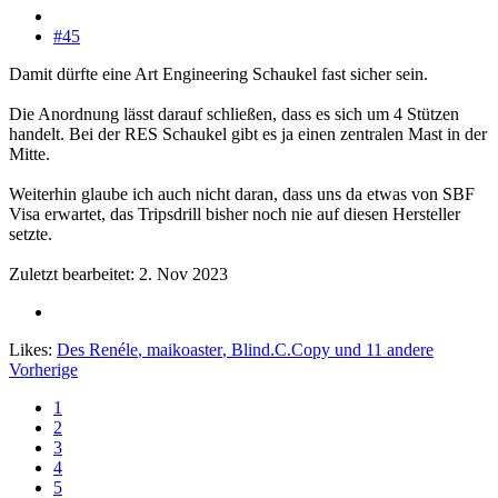
#45
Damit dürfte eine Art Engineering Schaukel fast sicher sein.
Die Anordnung lässt darauf schließen, dass es sich um 4 Stützen
handelt. Bei der RES Schaukel gibt es ja einen zentralen Mast in der
Mitte.
Weiterhin glaube ich auch nicht daran, dass uns da etwas von SBF
Visa erwartet, das Tripsdrill bisher noch nie auf diesen Hersteller
setzte.
Zuletzt bearbeitet:
2. Nov 2023
Likes:
Des Renéle
,
maikoaster
,
Blind.C.Copy
und 11 andere
Vorherige
1
2
3
4
5