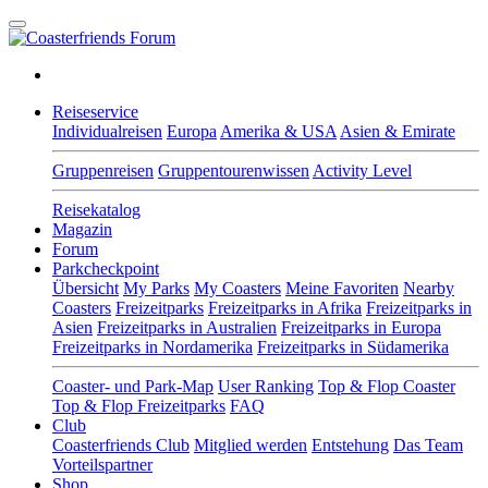
Reiseservice
Individualreisen
Europa
Amerika & USA
Asien & Emirate
Gruppenreisen
Gruppentourenwissen
Activity Level
Reisekatalog
Magazin
Forum
Parkcheckpoint
Übersicht
My Parks
My Coasters
Meine Favoriten
Nearby
Coasters
Freizeitparks
Freizeitparks in Afrika
Freizeitparks in
Asien
Freizeitparks in Australien
Freizeitparks in Europa
Freizeitparks in Nordamerika
Freizeitparks in Südamerika
Coaster- und Park-Map
User Ranking
Top & Flop Coaster
Top & Flop Freizeitparks
FAQ
Club
Coasterfriends Club
Mitglied werden
Entstehung
Das Team
Vorteilspartner
Shop