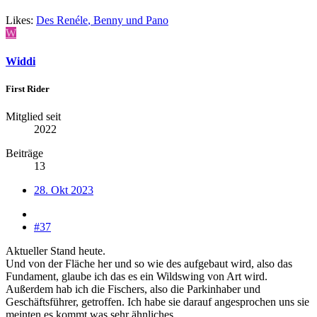
Likes:
Des Renéle
,
Benny
und
Pano
W
Widdi
First Rider
Mitglied seit
2022
Beiträge
13
28. Okt 2023
#37
Aktueller Stand heute.
Und von der Fläche her und so wie des aufgebaut wird, also das
Fundament, glaube ich das es ein Wildswing von Art wird.
Außerdem hab ich die Fischers, also die Parkinhaber und
Geschäftsführer, getroffen. Ich habe sie darauf angesprochen uns sie
meinten es kommt was sehr ähnliches.