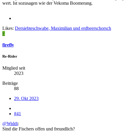
wert. Ist sozusagen wie der Vekoma Boomerang.
Likes:
Dersiebteschwabe
,
Maximilian
und
erdbeerschorsch
F
firefly
Re-Rider
Mitglied seit
2023
Beiträge
88
29. Okt 2023
#41
@Widdi
:
Sind die Fischers offen und freundlich?