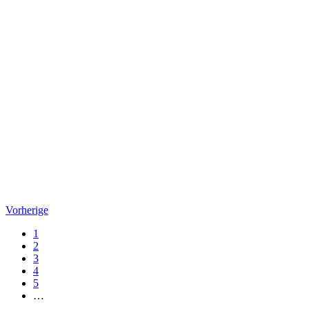
Vorherige
1
2
3
4
5
…