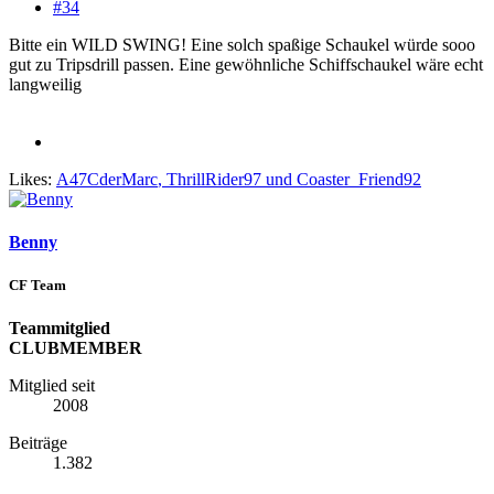
#34
Bitte ein WILD SWING! Eine solch spaßige Schaukel würde sooo
gut zu Tripsdrill passen. Eine gewöhnliche Schiffschaukel wäre echt
langweilig
Likes:
A47CderMarc
,
ThrillRider97
und
Coaster_Friend92
Benny
CF Team
Teammitglied
CLUBMEMBER
Mitglied seit
2008
Beiträge
1.382