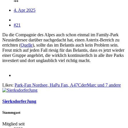
44
4. Apr 2025
#21
Da die Compagnie des Alpes auch schon einmal im Family-Park
Neusiedlersee darüber nachgedacht hat, einen Asterix-Bereich zu
errichten (
Quelle
), sollte das im Belantis auch kein Problem sein.
Freut mich auf jeden Fall riesig für das Belantis, dass es jetzt wieder
einer Gruppe angehört, die wirklich kontinuierlich in alle ihre Parks
investiert und dort unglaublich viel richtig macht.
Likes:
Park-Fan Nordsee
,
HaPa Fan
,
A47CderMarc
und 7 andere
SierksdorferJung
Stammgast
Mitglied seit