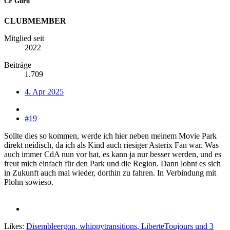
CF Guru
CLUBMEMBER
Mitglied seit
2022
Beiträge
1.709
4. Apr 2025
#19
Sollte dies so kommen, werde ich hier neben meinem Movie Park
direkt neidisch, da ich als Kind auch riesiger Asterix Fan war. Was
auch immer CdA nun vor hat, es kann ja nur besser werden, und es
freut mich einfach für den Park und die Region. Dann lohnt es sich
in Zukunft auch mal wieder, dorthin zu fahren. In Verbindung mit
Plohn sowieso.
Likes:
Disembleergon
,
whippytransitions
,
LiberteToujours
und 3