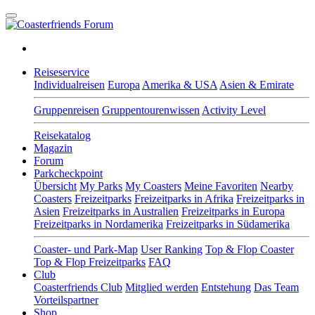
Reiseservice
Individualreisen
Europa
Amerika & USA
Asien & Emirate
Gruppenreisen
Gruppentourenwissen
Activity Level
Reisekatalog
Magazin
Forum
Parkcheckpoint
Übersicht
My Parks
My Coasters
Meine Favoriten
Nearby
Coasters
Freizeitparks
Freizeitparks in Afrika
Freizeitparks in
Asien
Freizeitparks in Australien
Freizeitparks in Europa
Freizeitparks in Nordamerika
Freizeitparks in Südamerika
Coaster- und Park-Map
User Ranking
Top & Flop Coaster
Top & Flop Freizeitparks
FAQ
Club
Coasterfriends Club
Mitglied werden
Entstehung
Das Team
Vorteilspartner
Shop