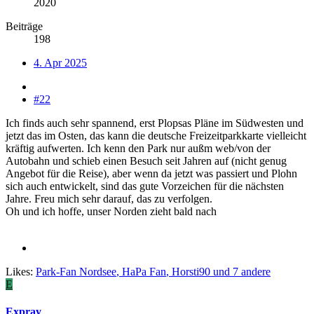
2020
Beiträge
198
4. Apr 2025
#22
Ich finds auch sehr spannend, erst Plopsas Pläne im Südwesten und
jetzt das im Osten, das kann die deutsche Freizeitparkkarte vielleicht
kräftig aufwerten. Ich kenn den Park nur außm web/von der
Autobahn und schieb einen Besuch seit Jahren auf (nicht genug
Angebot für die Reise), aber wenn da jetzt was passiert und Plohn
sich auch entwickelt, sind das gute Vorzeichen für die nächsten
Jahre. Freu mich sehr darauf, das zu verfolgen.
Oh und ich hoffe, unser Norden zieht bald nach
Likes:
Park-Fan Nordsee
,
HaPa Fan
,
Horsti90
und 7 andere
E
Expray