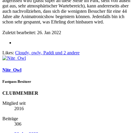
abgerissen wird (passt super an diese Stelle im Park, sieht von außen
gut aus, sehr atmosphärischer Wartebereich), kann andererseits aber
auch nachvollziehen, dass sich die wenigsten Besucher für eine 44
Jahre alte Animatronicshow begeistern können. Jedenfalls bin ich
schon sehr gespannt, was Efteling dort hinbauen wird.
Zuletzt bearbeitet:
26. Jan 2022
Likes:
Cloudy
,
owly
,
Paddi
und 2 andere
Nite_Owl
Fastpass Besitzer
CLUBMEMBER
Mitglied seit
2016
Beiträge
306