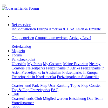
Reiseservice
Individualreisen
Europa
Amerika & USA
Asien & Emirate
Gruppenreisen
Gruppentourenwissen
Activity Level
Reisekatalog
Magazin
Forum
Parkcheckpoint
Übersicht
My Parks
My Coasters
Meine Favoriten
Nearby
Coasters
Freizeitparks
Freizeitparks in Afrika
Freizeitparks in
Asien
Freizeitparks in Australien
Freizeitparks in Europa
Freizeitparks in Nordamerika
Freizeitparks in Südamerika
Coaster- und Park-Map
User Ranking
Top & Flop Coaster
Top & Flop Freizeitparks
FAQ
Club
Coasterfriends Club
Mitglied werden
Entstehung
Das Team
Vorteilspartner
Shop