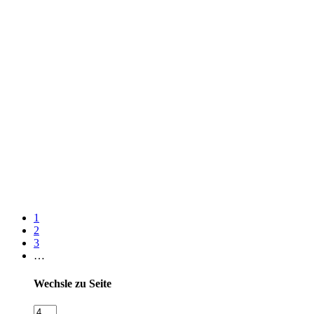
1
2
3
…
Wechsle zu Seite