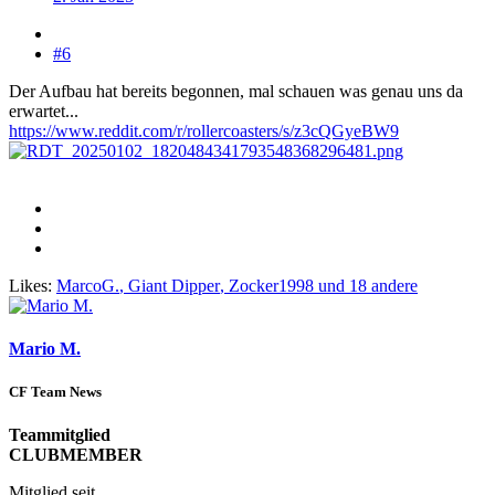
#6
Der Aufbau hat bereits begonnen, mal schauen was genau uns da
erwartet...
https://www.reddit.com/r/rollercoasters/s/z3cQGyeBW9
Likes:
MarcoG.
,
Giant Dipper
,
Zocker1998
und 18 andere
Mario M.
CF Team News
Teammitglied
CLUBMEMBER
Mitglied seit