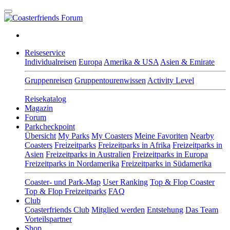
Reiseservice
Individualreisen
Europa
Amerika & USA
Asien & Emirate
Gruppenreisen
Gruppentourenwissen
Activity Level
Reisekatalog
Magazin
Forum
Parkcheckpoint
Übersicht
My Parks
My Coasters
Meine Favoriten
Nearby
Coasters
Freizeitparks
Freizeitparks in Afrika
Freizeitparks in
Asien
Freizeitparks in Australien
Freizeitparks in Europa
Freizeitparks in Nordamerika
Freizeitparks in Südamerika
Coaster- und Park-Map
User Ranking
Top & Flop Coaster
Top & Flop Freizeitparks
FAQ
Club
Coasterfriends Club
Mitglied werden
Entstehung
Das Team
Vorteilspartner
Shop