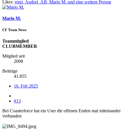
Likes:
rotzi
,
Andori_AB
,
Mario M.
und eine weitere Person
Mario M.
CF Team News
Teammitglied
CLUBMEMBER
Mitglied seit
2008
Beiträge
41.855
16. Feb 2025
#13
Bei Coasterforce hat ein User die offenen Enden mal miteinander
verbunden