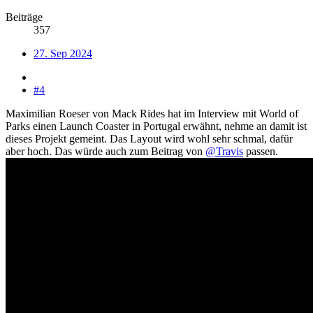
Beiträge
357
27. Sep 2024
#4
Maximilian Roeser von Mack Rides hat im Interview mit World of
Parks einen Launch Coaster in Portugal erwähnt, nehme an damit ist
dieses Projekt gemeint. Das Layout wird wohl sehr schmal, dafür
aber hoch. Das würde auch zum Beitrag von
@Travis
passen.