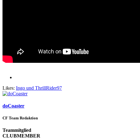
Likes:
Ingo
und
ThrillRider97
doCoaster
CF Team Redaktion
Teammitglied
CLUBMEMBER