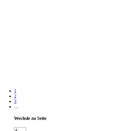
1
2
3
…
Wechsle zu Seite