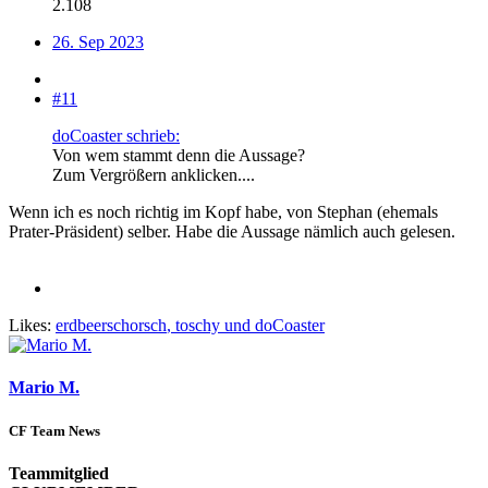
2.108
26. Sep 2023
#11
doCoaster schrieb:
Von wem stammt denn die Aussage?
Zum Vergrößern anklicken....
Wenn ich es noch richtig im Kopf habe, von Stephan (ehemals
Prater-Präsident) selber. Habe die Aussage nämlich auch gelesen.
Likes:
erdbeerschorsch
,
toschy
und
doCoaster
Mario M.
CF Team News
Teammitglied