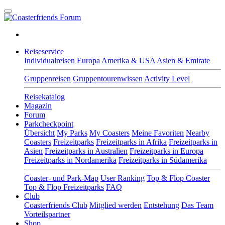
Reiseservice
Individualreisen
Europa
Amerika & USA
Asien & Emirate
Gruppenreisen
Gruppentourenwissen
Activity Level
Reisekatalog
Magazin
Forum
Parkcheckpoint
Übersicht
My Parks
My Coasters
Meine Favoriten
Nearby
Coasters
Freizeitparks
Freizeitparks in Afrika
Freizeitparks in
Asien
Freizeitparks in Australien
Freizeitparks in Europa
Freizeitparks in Nordamerika
Freizeitparks in Südamerika
Coaster- und Park-Map
User Ranking
Top & Flop Coaster
Top & Flop Freizeitparks
FAQ
Club
Coasterfriends Club
Mitglied werden
Entstehung
Das Team
Vorteilspartner
Shop