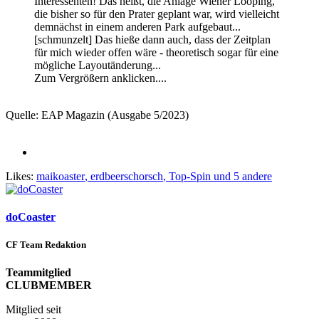
Interessenten! Das heißt, die Anlage Wiener Looping,
die bisher so für den Prater geplant war, wird vielleicht
demnächst in einem anderen Park aufgebaut...
[schmunzelt] Das hieße dann auch, dass der Zeitplan
für mich wieder offen wäre - theoretisch sogar für eine
mögliche Layoutänderung...
Zum Vergrößern anklicken....
Quelle: EAP Magazin (Ausgabe 5/2023)
Likes:
maikoaster
,
erdbeerschorsch
,
Top-Spin
und 5 andere
doCoaster
CF Team Redaktion
Teammitglied
CLUBMEMBER
Mitglied seit