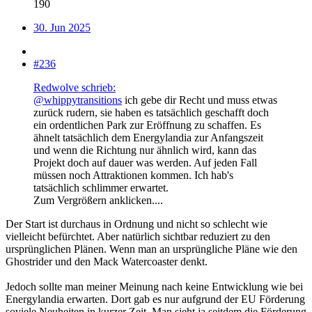
190
30. Jun 2025
#236
Redwolve schrieb:
@whippytransitions
ich gebe dir Recht und muss etwas
zurück rudern, sie haben es tatsächlich geschafft doch
ein ordentlichen Park zur Eröffnung zu schaffen. Es
ähnelt tatsächlich dem Energylandia zur Anfangszeit
und wenn die Richtung nur ähnlich wird, kann das
Projekt doch auf dauer was werden. Auf jeden Fall
müssen noch Attraktionen kommen. Ich hab's
tatsächlich schlimmer erwartet.
Zum Vergrößern anklicken....
Der Start ist durchaus in Ordnung und nicht so schlecht wie
vielleicht befürchtet. Aber natürlich sichtbar reduziert zu den
ursprünglichen Plänen. Wenn man an ursprüngliche Pläne wie den
Ghostrider und den Mack Watercoaster denkt.
Jedoch sollte man meiner Meinung nach keine Entwicklung wie bei
Energylandia erwarten. Dort gab es nur aufgrund der EU Förderung
soviele Neuheiten in kurzer Zeit. Man sieht ja seitdem die Förderung