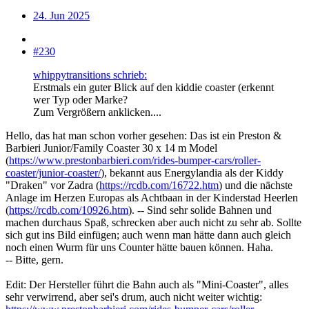
24. Jun 2025
#230
whippytransitions schrieb:
Erstmals ein guter Blick auf den kiddie coaster (erkennt
wer Typ oder Marke?
Zum Vergrößern anklicken....
Hello, das hat man schon vorher gesehen: Das ist ein Preston &
Barbieri Junior/Family Coaster 30 x 14 m Model
(
https://www.prestonbarbieri.com/rides-bumper-cars/roller-
coaster/junior-coaster/
), bekannt aus Energylandia als der Kiddy
"Draken" vor Zadra (
https://rcdb.com/16722.htm
) und die nächste
Anlage im Herzen Europas als Achtbaan in der Kinderstad Heerlen
(
https://rcdb.com/10926.htm
). -- Sind sehr solide Bahnen und
machen durchaus Spaß, schrecken aber auch nicht zu sehr ab. Sollte
sich gut ins Bild einfügen; auch wenn man hätte dann auch gleich
noch einen Wurm für uns Counter hätte bauen können. Haha.
-- Bitte, gern.
Edit: Der Hersteller führt die Bahn auch als "Mini-Coaster", alles
sehr verwirrend, aber sei's drum, auch nicht weiter wichtig: