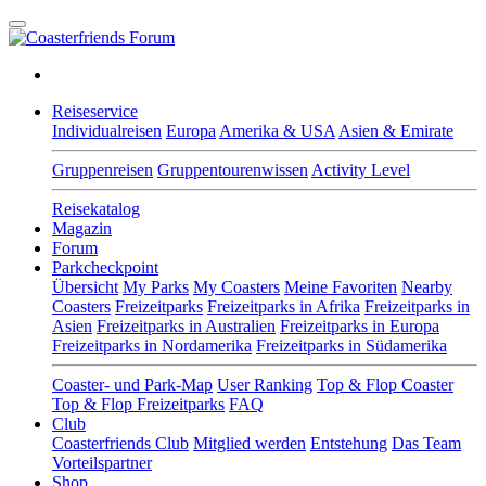
Reiseservice
Individualreisen
Europa
Amerika & USA
Asien & Emirate
Gruppenreisen
Gruppentourenwissen
Activity Level
Reisekatalog
Magazin
Forum
Parkcheckpoint
Übersicht
My Parks
My Coasters
Meine Favoriten
Nearby
Coasters
Freizeitparks
Freizeitparks in Afrika
Freizeitparks in
Asien
Freizeitparks in Australien
Freizeitparks in Europa
Freizeitparks in Nordamerika
Freizeitparks in Südamerika
Coaster- und Park-Map
User Ranking
Top & Flop Coaster
Top & Flop Freizeitparks
FAQ
Club
Coasterfriends Club
Mitglied werden
Entstehung
Das Team
Vorteilspartner
Shop