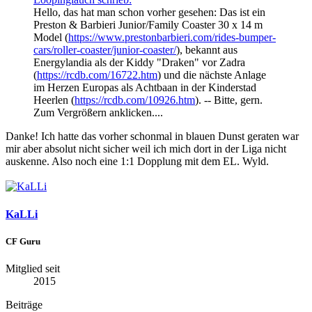
Hello, das hat man schon vorher gesehen: Das ist ein
Preston & Barbieri Junior/Family Coaster 30 x 14 m
Model (
https://www.prestonbarbieri.com/rides-bumper-
cars/roller-coaster/junior-coaster/
), bekannt aus
Energylandia als der Kiddy "Draken" vor Zadra
(
https://rcdb.com/16722.htm
) und die nächste Anlage
im Herzen Europas als Achtbaan in der Kinderstad
Heerlen (
https://rcdb.com/10926.htm
). -- Bitte, gern.
Zum Vergrößern anklicken....
Danke! Ich hatte das vorher schonmal in blauen Dunst geraten war
mir aber absolut nicht sicher weil ich mich dort in der Liga nicht
auskenne. Also noch eine 1:1 Dopplung mit dem EL. Wyld.
KaLLi
CF Guru
Mitglied seit
2015
Beiträge