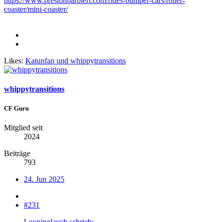
https://www.prestonbarbieri.com/rides-bumper-cars/roller-
coaster/mini-coaster/
Likes:
Katunfan
und
whippytransitions
whippytransitions
CF Guru
Mitglied seit
2024
Beiträge
793
24. Jun 2025
#231
Loopinglauch schrieb: